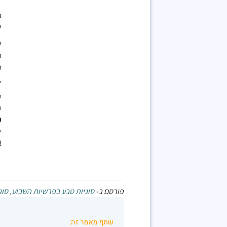
מ
ג
י
י
מ
כ
"
ה
מ
ר
ל
כ
פורסם ב-
סוגיות טבע בפרשיות השבוע
,
סוג
שתף מאמר זה: