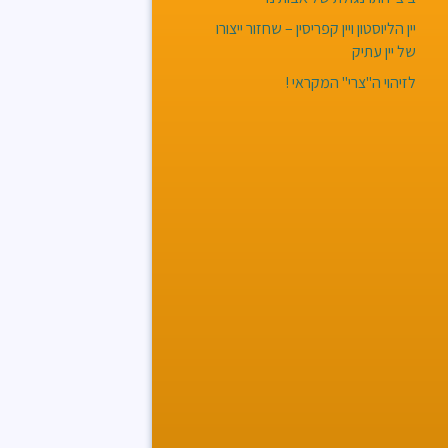
יין הליוסטון ויין קפריסין – שחזור ייצורו
של יין עתיק
לזיהוי ה"צרי" המקראי !