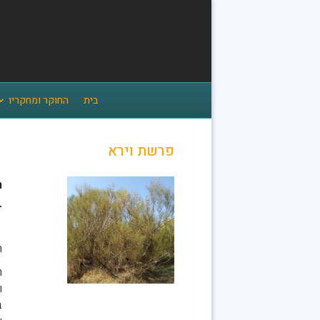
בית
החוקר ומחקריו
פרשת וירא
ת
ד
ה
ה
ו
ב