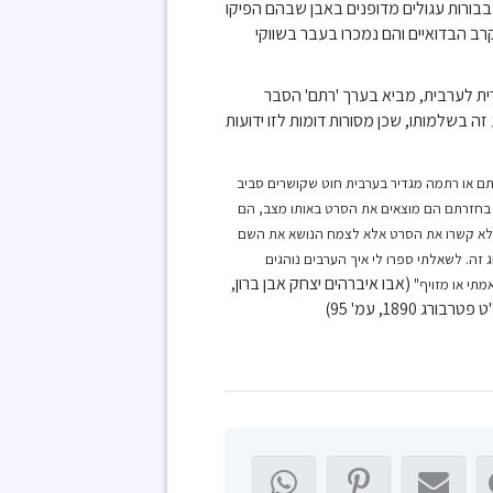
ורות עגולים מדופנים באבן שבהם הפיקו
רב הבדואיים והם נמכרו בעבר בשווקי
ית לערבית, מביא בערך 'רתם' הסבר
זה בשלמותו, שכן מסורות דומות לזו ידועות
(מיכה א 13) זהו רתם בערבית=קשר. רתם או רתמה מגדיר בערבית חוט שקושרים סביב
 בחזרתם הם מוצאים את הסרט באותו מצב, הם
 שלא קשרו את הסרט אלא לצמח הנושא את השם
זה. לשאלתי ספרו לי איך הערבים נוהגים
(אבו איברהים יצחק אבן ברון,
מתי או מזויף"
 1890, עמ' 95)