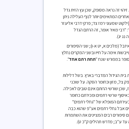
יהוי זה נראה מסופק, שכן עץ הזית גדל
אחרים המתאימים יותר לנוף העלילה ניתן
קוט שמעוני רמז צד; פרקי דרבי אליעזר
 "רבי מאיר אומר, זה הרתם הגדל
ג יג).
בל (מלכים א, יט א-ו); שני הסיפורים
בשות אימה על חייו ובשני המקרים נחלץ
סופר במפורש שנח "
תחת רתם אחד
".
 בית הגידול המדברי בארץ. בשל דלילות
צל, מזון וכחומר הסקה. על שוכני
 שכן שורשי הרותם אינם טובים לאכילה.
איסוף שרשי רתמים ומכירתם כחומר
ח בעירתם המופלא של "גחלי רתמים"
ים אבל גחלי רתמים אע"פ שהוא כבה
ם סיפורים רבים המציינים את השתמרות
עד ע"ב; מדרש תהילים ק"כ ט).