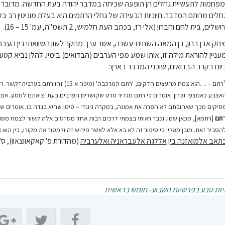
פחמות לתעשיית גחלים הן תופעה שכיחה במדבר יהודה בעת החדשה. מדובר בב
חלים מרותם המדבר. חיוניות הבעירה של גחלי הרתמים היא בעלת מוניטין רב בק
רושלים, בית לחם וחברון (אלי רז, בכתב העת חלמיש, 2 תשמ"ה, עמ' 15 – 16).
צחק אבן ברון, בן המאה השתים-עשרה, אשר ערך מחקר לשון השוואתי בין העבר
עניין להוראת מילה זו, אותו שמע מפי הערבים (הבדואים) בימיו. להלן נביא קטע 
יום בקרב הבדואים, שוכני המדבר בארץ:
רתם – …הוא צמח מהעצים הדקים, 'רתם המרכבה' 
אצבע כאמצעי זכרון. אומרים כי רתם מגדיר סרט שקושרים הערבים בעת יציאתם למסע. אם
סיקים מכך שאהובתם לא הפרה את אמונה, במקרה ניגודי – סימן שהיא בגדה בו. אומרים
תם
[רתמא], מכאן שמו. וכבר ראיתי בצמתי דרכים רבות אחד מסרטים אלה קשור לצמח מסוג 
הסביר זאת. מובן מאליו כי סיפור זה לא בא אלא לאשר פירוש זה ולמסור את מקורו, בין הוא א
תאב אלמואזנה בין
אללגה אלעבראניה ואלערביה
(מהדורת פ' קאקאווצאוו), ס"ט פטרבורג
יות טבע בפרשיות השבוע- חומש בראשית