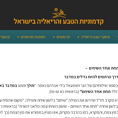
מחקרי טבע וריאליה
פרסומים
תמונות וסרטונים
קישורי
חת אחד
השיחים –
רך הרתמים להיות גדלים במדבר
בספור שילוחיהם של הגר וישמעאל בידי אברהם נאמר: "ו
תלך
ותתע
במדבר בא
ילד
תחת אחד
השיחם"
(בראשית כא טו-טז).
יו מקרב חז"ל שדרשו את המילה "שיחם" בלשון שיחה ותפילה: "מקום שהסיח ע
בלשון אחרת "תחת אחד השיחם – ששם השיחו עמה מלאכי השרת" (בראשית רבה 
מין צמח, והמקרא, כמו בהרבה מקרים, אינו מציין במפורש את מין הצמח (כך ל