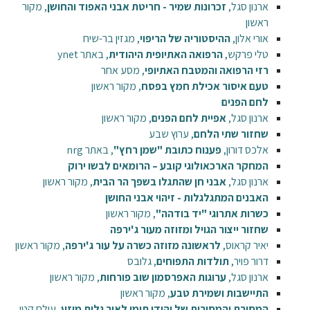
ארנון סגל,
זכרונות שמיר - חריטת אבני האפוד והחושן
, מקור
ראשון
אורי אלון,
ההיסטוריה של הריפוי
, מגזין בר-שיח
טלי פרקש,
הרפואה האתיופית היהודית
, באתר ynet
רזי הרפואה והמטבח האתיופי
, מסע אחר
טעם איסור אכילת חמץ בפסח
, מקור ראשון
לחם הפנים
ארנון סגל,
אפיית לחם הפנים
, מקור ראשון
שחזור שתי הלחם
, ערוץ שבע
אלכס דורון,
פענוח כתובת "שמן רחץ"
, באתר nrg
המחקר הארכאולוגי קובע – הרומאים לבשו ירוק
ארנון סגל,
אבני חן שהתגלו בשפך הר הבית
, מקור ראשון
האבנים המתגלגלות - זיהוי אבני החושן
כשרות אתרוגי "יד בודהה"
, מקור ראשון
שחזור ייצור הגויל ומזוזה מעור ג'ירפה
יאיר קראוס,
לראשונה מזוזה כשרה על עור ג'ירפה
, מקור ראשון
דרור פויר,
תולדות התפוחים
, גלובס
ארנון סגל,
ערוגות האפרסמון שוב פורחות
, מקור ראשון
התיישבות ושמירת טבע
, מקור ראשון
המסורת והמסירות של יהודי תימן לאור גלות מוזע
, עולם קטן