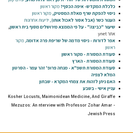
כלכלת המקדש- איפה הכסף?
מקור ראשון
ניסוי להפקת שרף מאלת המסטיק,
מקור ראשון
העגור כשר (אבל אסור לאכול אותו
), ידיעות אחרונות
שיעור "כביצה" - על פי הממצא מירושלים מסוף בית ראשון
,
אתר ynet
אפר לדורות - ניסוי מדמה של שריפת פרה אדומה
, מקור
ראשון
סעודת המסורת - מקור ראשון
סעודת המסורת - הארץ
סעודת המסורת תשפ"א - מנחה פרופ' זהר עמר - הסרטון
המלא לצפיה
האם ניתן לזהות את צמחי המקרא - שבתון
עניין אישי - בשבע
Kosher Locusts, Maimonidean Medicine, And Giraffe
Mezuzos: An nterview with Professor Zohar Amar -
Jewish Press