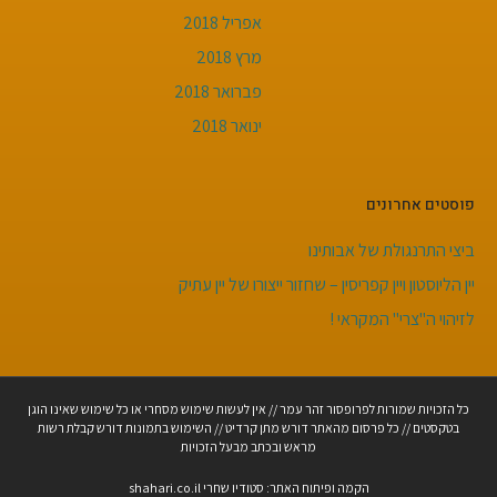
אפריל 2018
מרץ 2018
פברואר 2018
ינואר 2018
פוסטים אחרונים
ביצי התרנגולת של אבותינו
יין הליוסטון ויין קפריסין – שחזור ייצורו של יין עתיק
לזיהוי ה"צרי" המקראי !
כל הזכויות שמורות לפרופסור זהר עמר // אין לעשות שימוש מסחרי או כל שימוש שאינו הוגן
בטקסטים // כל פרסום מהאתר דורש מתן קרדיט // השימוש בתמונות דורש קבלת רשות
מראש ובכתב מבעל הזכויות
הקמה ופיתוח האתר: סטודיו שחרי shahari.co.il