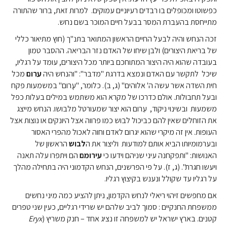
כפשוטו ומכופלים בו רבדים רעיוניים עמוקים. למרות זאת, ברור שהתורה
מתייחסת בהעברת המסר בבעל חיים המוכר בשם נחש.
זכה הנחש והיה לבעל החיים הראשון המתואר בתנ"ך (חוץ מתיאור כללי
של בריאת היצורים) ולבן שיחו של האדם נזר הבריאה. ההסבר טמון
בעובדה שהוא היה היצור המתוחכם ביותר מכל היצורים, עומד על רגליו,
שיכל לתקשר עם האדם ונמצא בדרגת "מדבר": "והנחש היה
ערום
מכל
חית השדה אשר עשה ה' אלוהים" (ג, ב). כלומר, "עָרום" במשמעות פקח
ובעל תחבולות. אולם כדרכו של מקרא הוא משתמש במילים בעלות כפל
משמעות ובשינוי ניקוד, עֵרום הוא יצור שמעורטל מלבושו. הנחש מייצג
את הזוחלים שאין להם כביכול לבוש כמו פרווה אצל היונקים או נוצות אצל
העופות. אין זה מיקרי שהוא יגרום לאדם וחוה לאכול מהפרי האסור
ובערמומיותו הביא אותם למודעות וליצור את ה
לבוש
הראשון של
האנושות: "ותפקחנה עיני שניהם וידעו כי
עירומם
הם ויתפרו עלה תאנה
ויעשו חגרת". (ג, ז). על פי הפרשנים, הנחש הקדמוני היה בתחילה מהלך
על רגליו עד שקולל ונענש בקיצוץ רגליו.
אם מחפשים זיהוי ריאלי לנחש הקדמון, ניתן להציע כמה מיני נחשים
ממשפחת החנקיים : סמוך לביב שלהם יש שרידי רגליים, כעין שני טפרים
קטנים. בארץ ישראל יש למשפחה זו נציג אחד – חנק משריץ (
Eryx