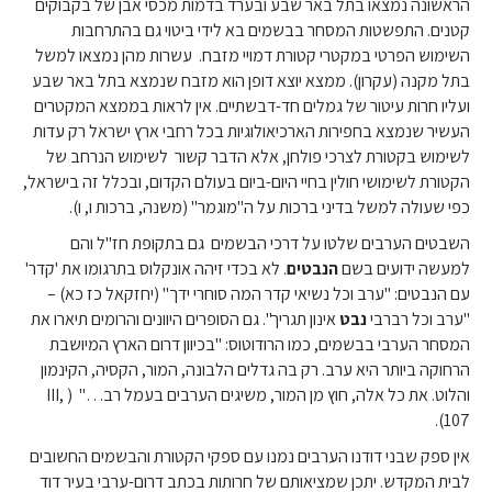
הראשונה נמצאו בתל באר שבע ובערד בדמות מכסי אבן של בקבוקים
קטנים. התפשטות המסחר בבשמים בא לידי ביטוי גם בהתרחבות
השימוש הפרטי במקטרי קטורת דמויי מזבח. עשרות מהן נמצאו למשל
בתל מקנה (עקרון). ממצא יוצא דופן הוא מזבח שנמצא בתל באר שבע
ועליו חרות עיטור של גמלים חד-דבשתיים. אין לראות בממצא המקטרים
העשיר שנמצא בחפירות הארכיאולוגיות בכל רחבי ארץ ישראל רק עדות
לשימוש בקטורת לצרכי פולחן, אלא הדבר קשור לשימוש הנרחב של
הקטורת לשימושי חולין בחיי היום-ביום בעולם הקדום, ובכלל זה בישראל,
כפי שעולה למשל בדיני ברכות על ה"מוגמר" (משנה, ברכות ו, ו).
השבטים הערבים שלטו על דרכי הבשמים גם בתקופת חז"ל והם
למעשה ידועים בשם
הנבטים
. לא בכדי זיהה אונקלוס בתרגומו את 'קדר'
עם הנבטים: "ערב וכל נשיאי קדר המה סוחרי ידך" (יחזקאל כז כא) –
"ערב וכל רברבי
נבט
אינון תגריך". גם הסופרים היוונים והרומים תיארו את
המסחר הערבי בבשמים, כמו הרודוטוס: "בכיוון דרום הארץ המיושבת
הרחוקה ביותר היא ערב. רק בה גדלים הלבונה, המור, הקסיה, הקינמון
והלוט. את כל אלה, חוץ מן המור, משיגים הערבים בעמל רב…" ( III,
107).
אין ספק שבני דודנו הערבים נמנו עם ספקי הקטורת והבשמים החשובים
לבית המקדש. יתכן שמציאותם של חרותות בכתב דרום-ערבי בעיר דוד