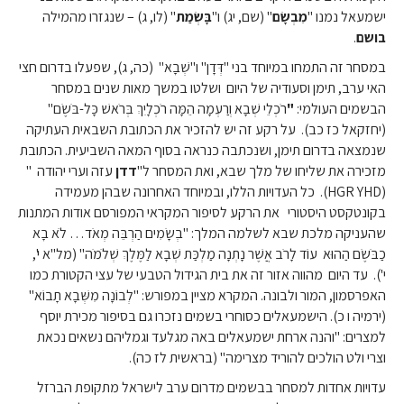
ישמעאל נמנו "
מִבְשָׂם
" (שם, יג) ו"
בָּשְׂמַת
" (לו, ג) – שנגזרו מהמילה
בושם
.
במסחר זה התמחו במיוחד בני "דְּדָן" ו"שְׁבָא" (כה, ג), שפעלו בדרום חצי
האי ערב, תימן וסעודיה של היום ושלטו במשך מאות שנים במסחר
הבשמים העולמי:
"
רֹכְלֵי שְׁבָא וְרַעְמָה הֵמָּה רֹכְלָיִךְ בְּרֹאשׁ כָּל-בֹּשֶׂם"
(יחזקאל כז כב). על רקע זה יש להזכיר את הכתובת השבאית העתיקה
שנמצאה בדרום תימן, ושנכתבה כנראה בסוף המאה השביעית. הכתובת
מזכירה את שליחו של מלך שבא, ואת המסחר ל"
דדן
עזה וערי יהודה "
(HGR YHD). כל העדויות הללו, ובמיוחד האחרונה שבהן מעמידה
בקונטקסט היסטורי את הרקע לסיפור המקראי המפורסם אודות המתנות
שהעניקה מלכת שבא לשלמה המלך: "בְשָׂמִים הַרְבֵּה מְאֹד… לֹא בָא
כַבֹּשֶׂם הַהוּא עוֹד לָרֹב אֲשֶׁר נָתְנָה מַלְכַּת שְׁבָא לַמֶּלֶךְ שְׁלֹמֹה" (מל"א י',
י'). עד היום מהווה אזור זה את בית הגידול הטבעי של עצי הקטורת כמו
האפרסמון, המור ולבונה. המקרא מציין במפורש: "לְבוֹנָה מִשְּׁבָא תָבוֹא"
(ירמיה ו כ). הישמעאלים כסוחרי בשמים נזכרו גם בסיפור מכירת יוסף
למצרים: "והנה ארחת ישמעאלים באה מגלעד וגמליהם נשאים נכאת
וצרי ולט הולכים להוריד מצרימה" (בראשית לז כה).
עדויות אחדות למסחר בבשמים מדרום ערב לישראל מתקופת הברזל