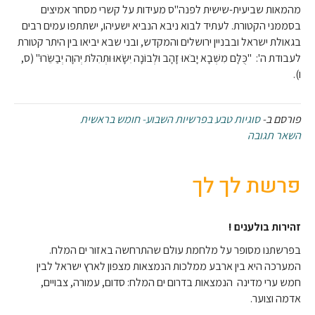
מהמאות שביעית-שישית לפנה"ס מעידות על קשרי מסחר אמיצים
בסממני הקטורת. לעתיד לבוא ניבא הנביא ישעיהו, ישתתפו עמים רבים
בגאולת ישראל ובבניין ירושלים והמקדש, ובני שבא יביאו בין היתר קטורת
לעבודת ה': "כֻּלָּם מִשְּׁבָא יָבֹאוּ זָהָב וּלְבוֹנָה יִשָּׂאוּ וּתְהִלֹּת יְהוָה יְבַשֵּׂרוּ" (ס,
ו).
פורסם ב-
סוגיות טבע בפרשיות השבוע- חומש בראשית
השאר תגובה
פרשת לך לך
זהירות בולענים
!
בפרשתנו מסופר על מלחמת עולם שהתרחשה באזור ים המלח.
המערכה היא בין ארבע ממלכות הנמצאות מצפון לארץ ישראל לבין
חמש ערי מדינה הנמצאות בדרום ים המלח: סדום, עמורה, צבויים,
אדמה וצוער.