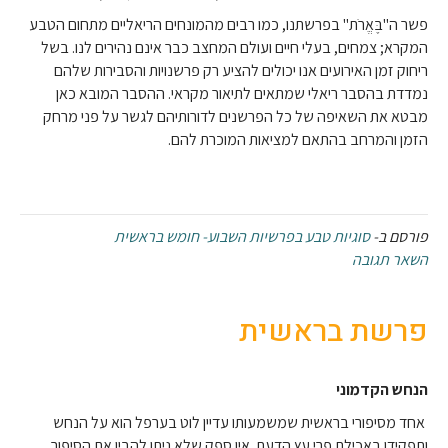
פשר ה"בֶּאֱרֹת" בפרשתנו, כמו רבים מהמונחים הריאליים מתחום הטבע
המקרא; צמחים, בעלי חיים ועולם המחצב כבר אינם נהירים לנו. בשל
ריחוק זמן האירועים אנו יכולים להציע רק פרשנויות והסבירות שלהם
נמדדת בהסבר ריאלי שמתאים לתיאור מקראי. ההסבר המובא כאן
מבטא את השאיפה של כל הפרשנים לדורותיהם לגשר על פני מרחק
הזמן והמרחב בהתאם למציאות המוכרת להם.
פורסם ב-
סוגיות טבע בפרשיות השבוע- חומש בראשית
השאר תגובה
פרשת בראשית
הנחש הקדמוני
אחד מסיפורי בראשית שמשמעותו עדיין לוט בערפל הוא על הנחש
ותפקידו באכילת פרי עץ הדעת. אין ספק שלא ניתן להבין את הסיפור