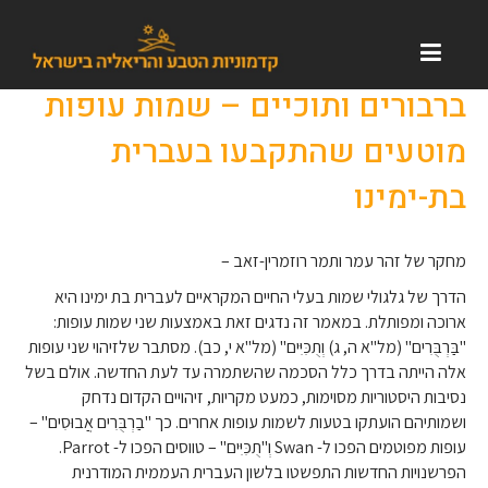
ברבורים ותוכיים – שמות עופות
מוטעים שהתקבעו בעברית
בת-ימינו
מחקר של זהר עמר ותמר רוזמרין-זאב –
הדרך של גלגולי שמות בעלי החיים המקראיים לעברית בת ימינו היא
ארוכה ומפותלת. במאמר זה נדגים זאת באמצעות שני שמות עופות:
"בַּרְבֻּרִים" (מל"א ה, ג) וְתֻכִּיִּים" (מל"א י, כב). מסתבר שלזיהוי שני עופות
אלה הייתה בדרך כלל הסכמה שהשתמרה עד לעת החדשה. אולם בשל
נסיבות היסטוריות מסוימות, כמעט מקריות, זיהויים הקדום נדחק
ושמותיהם הועתקו בטעות לשמות עופות אחרים. כך "בַרְבֻּרִים אֲבוּסִים" –
עופות מפוטמים הפכו ל- Swan וְ"תֻכִּיִּים" – טווסים הפכו ל- Parrot.
הפרשנויות החדשות התפשטו בלשון העברית העממית המודרנית