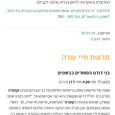
המדוברת והאקדמיה ללשון עברית נאלצה לקבלם.
להרחבה: "ברבורים ותוכיים: שמות מוטעים שהתקבעו בעברית בת ימינו",
לשוננו, פ (תשע"ח), עמ' 365 – 384.
פורסם ב-
מה חדש?
השאר תגובה
פרשת חיי שרה
בני דודנו הסוחרים בבשמים
וְיָקְשָׁן יָלַד אֶת-
שְׁבָא
וְאֶת-
דְּדָן
(כה ג).
סופה של פרשתנו עוסק ברשימת היוחסין של בני אברהם אבינו ו
קטורה
(פרק כה). חז"ל דרשו שקטורה היא הגר אם ישמעאל: "למה נקרא שמה
קטורה, שנאים מעשיה כ
קטרת
" (תנחומא, פרשת חיי שרה, ח). ניתוח
שמות צאצאיהם אכן מגלה את הזיקה הישירה שלהם למסחר בסממני
הקטורת ולבשמים היקרים ביותר בעולם בתקופת המקרא. בשמות בני