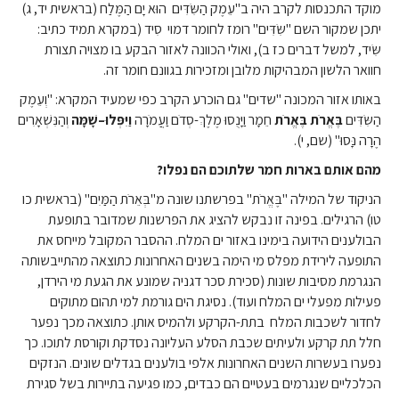
מוקד התכנסות לקרב היה ב"עֵמֶק הַשִּׂדִּים הוּא יָם הַמֶּלַח (בראשית יד, ג)
יתכן שמקור השם "שִּׂדִּים" רומז לחומר דמוי סִיד (במקרא תמיד כתיב:
שִּׂיד, למשל דברים כז ב), ואולי הכוונה לאזור הבקע בו מצויה תצורת
חוואר הלשון המבהיקות מלובן ומזכירות בגוונם חומר זה.
באותו אזור המכונה "שדים" גם הוכרע הקרב כפי שמעיד המקרא: "וְעֵמֶק
הַשִּׂדִּים
בֶּאֱרֹת בֶּאֱרֹת
חֵמָר וַיָּנֻסוּ מֶלֶךְ-סְדֹם וַעֲמֹרָה
וַיִּפְּלוּ
–
שָׁמָּה
וְהַנִּשְׁאָרִים
הֶרָה נָּסוּ" (שם, י).
מהם אותם בארות חמר שלתוכם הם נפלו
?
הניקוד של המילה "בֶּאֱרֹת" בפרשתנו שונה מ"בְּאֵרֹת הַמַּיִם" (בראשית כו
טו) הרגילים. בפינה זו נבקש להציג את הפרשנות שמדובר בתופעת
הבולענים הידועה בימינו באזור ים המלח. ההסבר המקובל מייחס את
התופעה לירידת מפלס מי הימה בשנים האחרונות כתוצאה מהתייבשותה
הנגרמת מסיבות שונות (סכירת סכר דגניה שמונע את הגעת מי הירדן,
פעילות מפעלי ים המלח ועוד). נסיגת הים גורמת למי תהום מתוקים
לחדור לשכבות המלח בתת-הקרקע ולהמיס אותן. כתוצאה מכך נפער
חלל תת קרקע ולעיתים שכבת הסלע העליונה נסדקת וקורסת לתוכו. כך
נפערו בעשרות השנים האחרונות אלפי בולענים בגדלים שונים. הנזקים
הכלכליים שנגרמים בעטיים הם כבדים, כמו פגיעה בתיירות בשל סגירת