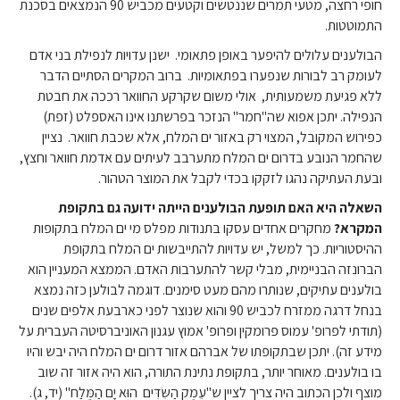
חופי רחצה, מטעי תמרים שננטשים וקטעים מכביש 90 הנמצאים בסכנת
התמוטטות.
הבולענים עלולים להיפער באופן פתאומי. ישנן עדויות לנפילת בני אדם
לעומק רב לבורות שנפערו בפתאומיות. ברוב המקרים הסתיים הדבר
ללא פגיעת משמעותית, אולי משום שקרקע החוואר רככה את חבטת
הנפילה. יתכן אפוא שה"חמר" הנזכר בפרשתנו אינו האספלט (זפת)
כפירוש המקובל, המצוי רק באזור ים המלח, אלא שכבת חוואר. נציין
שהחמר הנובע בדרום ים המלח מתערבב לעיתים עם אדמת חוואר וחצץ,
ובעת העתיקה נהגו לזקקו בכדי לקבל את המוצר הטהור.
השאלה היא האם תופעת הבולענים הייתה ידועה גם בתקופת
המקרא
?
מחקרים אחדים עסקו בתנודות מפלס מי ים המלח בתקופות
ההיסטוריות. כך למשל, יש עדויות להתייבשות ים המלח בתקופת
הברונזה הבניימית, מבלי קשר להתערבות האדם. הממצא המעניין הוא
בולענים עתיקים, שנותרו מהם מעט סימנים. דוגמה לבולען כזה נמצא
בנחל דרגה ממזרח לכביש 90 והוא שנוצר לפני כארבעת אלפים שנים
(תודתי לפרופ' עמוס פרומקין ופרופ' אמוץ עגנון האוניברסיטה העברית על
מידע זה). יתכן שבתקופתו של אברהם אזור דרום ים המלח היה יבש והיו
בו בולענים. מאוחר יותר, בתקופת נתינת התורה, הוא היה אזור זה שוב
מוצף ולכן הכתוב היה צריך לציין ש"עֵמֶק הַשִּׂדִּים הוּא יָם הַמֶּלַח" (יד, ג).