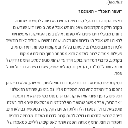
).
jaculus
"ועפר תאכל" – האמנם ?
כאשר התורה דברה על מזונו של הנחש היא כיוונה לתפיסה שרווחה
בקרב חלק מהקדמונים שאכן הנחש אוכל עפר. בימינו ידוע שנחשים
ניזונים מבעלי חיים שונים ולא מעפר. אולם בעת העתיקה, האפשרויות
לראות נחש אוכל היו נדירות ומוגבלות. ישנם נחשים שיכולים לצום חודשים
ולכידת מזונם ואכילתם לעיתים בלילה ובמקומות מסתור. יתירה מזאת,
פעילותו צמודה לרוב לאדמה והוא מסתתר בתוך מחילות עמוקות
בקרקע, כדברי המדרש: בוקע ויורד עד שהוא מגיע לסלע ושומט גידין של
אדמה ואוכל" (ב"ר כ, ה). אין זה מפליא אפוא, שסברו שהוא כביכול אוכל
עפר.
המקרא אינו מתייחס בהכרח לעובדות הזואולוגיות כפי שהן, אלא כפי שהן
נתפסו בידי האדם להעברת המסרים אליו. גם בימינו, שהידע הזואולוגי
הוא שונה, הפן רעיוני הוא העיקר. הנחש נתפס כמי שנושא את תפקיד
"יצר הרע", אבל אפשר שהוא דימוי לכל דמות ערטלאית יציר אלוה בעלת
פוטנציאל גדול, שנועדה לגדולות, הכזיבה וקלקלה במעשיה גם לאחרים.
הייתה לנחש הזדמנות גדולה להיות קרוב לדרגת האדם מבחינה רוחנית
ותפקודית והוא החמיץ אותה והפנה אותה לאפיקים שליליים, כמאמרו של