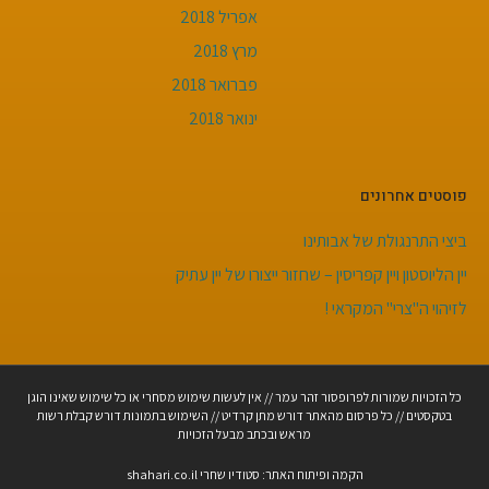
אפריל 2018
מרץ 2018
פברואר 2018
ינואר 2018
פוסטים אחרונים
ביצי התרנגולת של אבותינו
יין הליוסטון ויין קפריסין – שחזור ייצורו של יין עתיק
לזיהוי ה"צרי" המקראי !
כל הזכויות שמורות לפרופסור זהר עמר // אין לעשות שימוש מסחרי או כל שימוש שאינו הוגן
בטקסטים // כל פרסום מהאתר דורש מתן קרדיט // השימוש בתמונות דורש קבלת רשות
מראש ובכתב מבעל הזכויות
הקמה ופיתוח האתר: סטודיו שחרי shahari.co.il