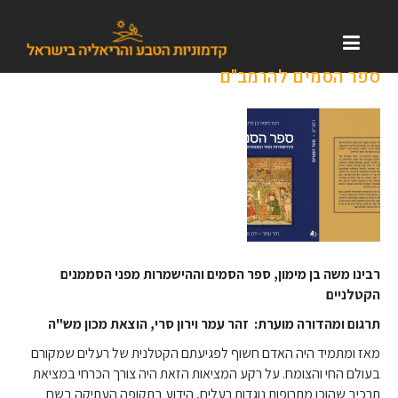
ספר הסמים להרמב"ם
רבינו משה בן מימון, ספר הסמים וההישמרות מפני הסממנים
הקטלניים
תרגום ומהדורה מוערת: זהר עמר וירון סרי, הוצאת מכון מש"ה
מאז ומתמיד היה האדם חשוף לפגיעתם הקטלנית של רעלים שמקורם
בעולם החי והצומח. על רקע המציאות הזאת היה צורך הכרחי במציאת
תרכיב שהוכן מתרופות נוגדות רעלים, הידוע בתקופה העתיקה בשם