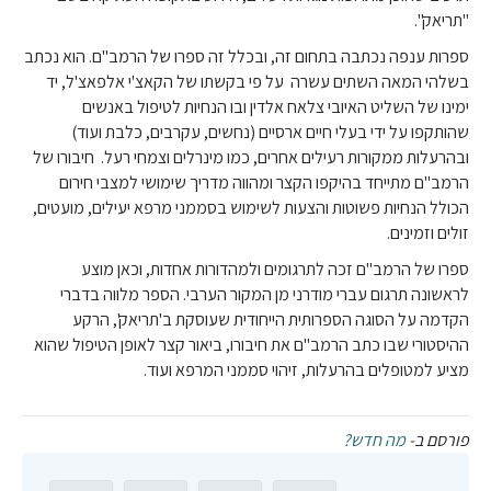
"תריאק".
ספרות ענפה נכתבה בתחום זה, ובכלל זה ספרו של הרמב"ם. הוא נכתב
בשלהי המאה השתים עשרה על פי בקשתו של הקאצ'י אלפאצ'ל, יד
ימינו של השליט האיובי צלאח אלדין ובו הנחיות לטיפול באנשים
שהותקפו על ידי בעלי חיים ארסיים (נחשים, עקרבים, כלבת ועוד)
ובהרעלות ממקורות רעילים אחרים, כמו מינרלים וצמחי רעל. חיבורו של
הרמב"ם מתייחד בהיקפו הקצר ומהווה מדריך שימושי למצבי חירום
הכולל הנחיות פשוטות והצעות לשימוש בסממני מרפא יעילים, מועטים,
זולים וזמינים.
ספרו של הרמב"ם זכה לתרגומים ולמהדורות אחדות, וכאן מוצע
לראשונה תרגום עברי מודרני מן המקור הערבי. הספר מלווה בדברי
הקדמה על הסוגה הספרותית הייחודית שעוסקת ב'תריאק', הרקע
ההיסטורי שבו כתב הרמב"ם את חיבורו, ביאור קצר לאופן הטיפול שהוא
מציע למטופלים בהרעלות, זיהוי סממני המרפא ועוד.
פורסם ב-
מה חדש?