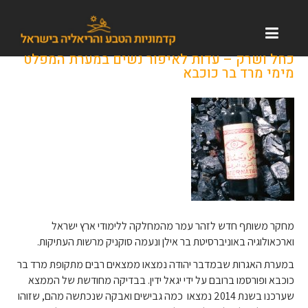
כחל ושרק – עדות לאיפור נשים במערת המפלט
מימי מרד בר כוכבא
מחקר משותף חדש לזהר עמר מהמחלקה ללימודי ארץ ישראל
וארכאולוגיה באוניברסיטת בר אילן ונעמה סוקניק מרשות העתיקות.
במערת האגרות שבמדבר יהודה נמצאו ממצאים רבים מתקופת מרד בר
כוכבא ופורסמו ברובם על ידי יגאל ידין. בבדיקה מחודשת של הממצא
שערכנו בשנת 2014 נמצאו כמה גבישים ואבקה שנכתשה מהם, שזוהו