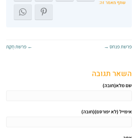
שתף מאמר זה:
פרשת פנחס →
← פרשת חֻקַּת
השאר תגובה
שם מלא(חובה)
אימייל (לא יפורסם)(חובה)
אתר