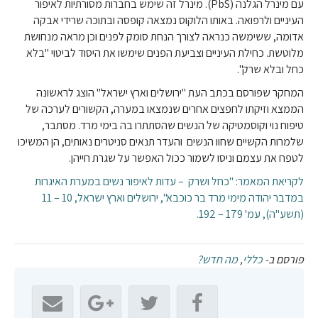
עם מינרל הגלנה (PbS). מינרל זה שימש בחברות מסורתיות לאיפור
העיניים ולרפואה. באותו הלוקוס נמצאה קופסה ובתוכה שרידי אבקה
אדומה, ששימשה כנראה לצורך הנחת סומק לפנים וכן מראה מנחושת
מלוטשת. כחילת העיניים וצביעת הפנים שימשו את היסוד לביטוי "בלא
כחל ובלא שרק".
המחקר שפורסם בכתב העת "ירושלים וארץ ישראל" הוצג לראשונה
הממצא וזיקתו לחפצים אחרים שנמצאו במערה, הקשורים לערכה של
טיפוח נוי וקוסמטיקה של הנשים שהסתתרו בה בימי מרד. מסתבר,
שלמרות הקשיים שחוו הנשים והעדר תנאים סניטרים נאותים, הן המשיכו
לטפח את עצמם וניסו לשמור ככול האפשר על שגרת חייהן.
לקריאת המאמר: "כחל ושרק – עדות לאיפור נשים במערת האיגרות
במדבר יהודה מימי מרד בר כוכבא", ירושלים וארץ ישראל, 10 – 11
(תשע"ה), עמ' 179 – 192.
פורסם ב-
כללי
,
מה חדש?