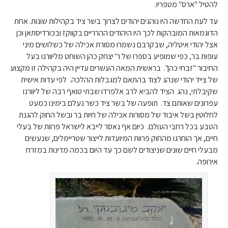
להטיל "ארס" מטפריו.
עד לעת החדשה היו נוהגים יהודים לצרוך בשר ציד בקהילות שונות. אחת
הדוגמאות המובהקות לכך היו היהודים ההרריים בקווקז ובכורדיסתאן וכן
אצל יהודי איטליה, שבקרבם נשמרו מסורת אכילה של כשלושים מיני
עופות בר, כפי שמופיע בספרו של ר' יצחק כהן השוחט מליוורנו בעל
החיבור "זבחי כהן". בראשית המאה העשרים עדיין היה בקהילה זו מקצוע
של צייד יהודי שנהג לצוד בהתאם למגבלות ההלכה. לפי עדות אישית
שקיבלתי, נהג הציד להביא לרב אלפרדו שבתי טואף רבה של ליוורנו
עפרונים שאותם צד. תופעה של בשר ציד כשר נעלם בימינו כמעט
לחלוטין בשל איבוד של מסורות אכילה של חיות בר ובשל החוק להגנת
הטבע בכל רחבי העולם. כיום אף נאסר לייבא לישראל פרוות של בעלי
חיים, אך הוחרגו מהחוק פרוות המיועדות לייצור שטריימלים, שנעשים
מבעלי חיים שונים שניצודים לשם כך עד היום בכמה מדינות במזרח
אירופה.