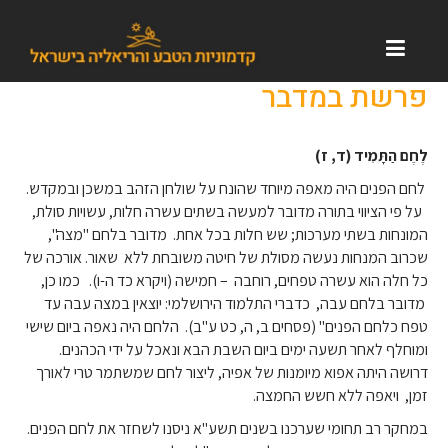
פרשת במדבר
לֶחֶם הַתָּמִיד
(ד, ז)
לחם הפנים היה מאפה מיוחד שהונח על שולחן הזהב במשכן ובמקדש.
על פי הציווי בתורה מדובר למעשה בשתים עשרה חלות, עשויות סולת,
המונחות בשתי מערכות; שש חלות בכל אחת. מדובר בלחם "מצה",
שכרוב המנחות נעשה מסולת של חיטה משובחת ללא שאור. אורכה של
כל חלה הוא עשרה טפחים, רוחבה – חמישה (ויקרא כד ה-ו). כמו כן,
מדובר בלחם עבה, כדברי התלמוד הירושלמי: יוצאין במצה עבה עד
טפח כלחם הפנים" (פסחים ב, ה, כט ע"ב). הלחם היה נאפה ביום שישי
ומוחלף לאחר תשעה ימים ביום השבת הבא ונאכל על ידי הכהנים.
דרושה היתה אפוא מיומנות של אפיה, ליצור לחם שמשתמר טרי לאורך
זמן, ויאפה ללא חשש החמצה.
במחקר רב תחומי שערכנו בשנים תשע"א ניסנו לשחזר את לחם הפנים.