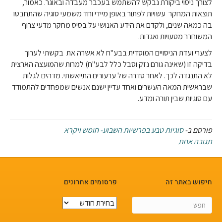
לצורך ניסוי ביקורת נבקש להשתמש בעכבר מעבדה ובאוגר. כאמור,
תוצאות המחקר עשויות לפתור באופן מיידי וחד משמעי סוגיה שהתחבטו
בה כמאה שנים, ולקדם את הידע האנושי על בסיס מחקר מדעי צרוף
המשוחרר מטעויות ואגדות.
לצערי ועדת הניסויים המוסדית בבע"ח לא אשרה את בקשתי לערוך
בדיקה זו (שאינה גורם נזק וסבל כלל לבע"ח) למרות שהמועצה הארצית
לא התנגדה לכך. לאחר סדרה של ערעורים התייאשתי. מדהים לגלות
שבראשית המאה העשרים ואחד עדיין ישנם אנשים שמפחדים להתמודד
עם סוגיות שבין תורה ומדע.
פורסם ב-
סוגיות טבע בפרשיות השבוע- חומש ויקרא
תגובה אחת
חיפוש באתר זה
פרסומים אחרונים
פרסומים
אחרונים