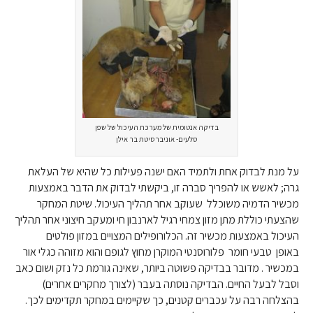
בדיקה אנטומית של מערכת העיכול של שפן
סלעים- אוניברסיטת בר אילן
על מנת לבדוק אחת ולתמיד האם ישנה פעילות כל שהיא של העלאת
גרה; לאשש או להפריך סברה זו, ביקשתי לבדוק את הדבר באמצעות
מכשיר הדמיה משוכלל שעוקב אחר תהליך העיכול. שיטת המחקר
שהצעתי כוללת מתן מזון צמחי רגיל לארנבון חי ומעקב חיצוני אחר תהליך
העיכול באמצעות מכשיר זה. הכלורופילים המצויים במזון פולטים
באופן טבעי חומר פלורוסנטי המוקרן מחוץ לגופם והוא מזוהה כגלי אור
במכשיר . מדובר בבדיקה פשוטה ביותר, שאינה גורמת כל נזק ושום כאב
וסבל לבעל החיים. הבדיקה נוסתה בעבר (לצורך מחקרים אחרים)
בהצלחה רבה על עכברים קטנים, כך שקיימים במחקר תקדימים לכך.