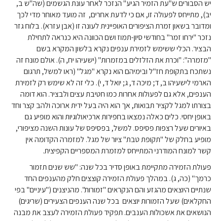
יש הסבורים ש"עת הזמיר הגיע" הנזכר לאחר עונת הגשמים (שה"ש ב,
יב), מתייחס לפעולה זו, אם כי לדעת אחרים, זה מועד מאוחר מדי לכך
ומדובר בשאון זמרת הציפורים האופיינית לעונה זו (אבן עזרא). בלוח גזר
נזכר "ירחו זמר" בחודשי סיון-תמוז ושם הכוונה היא כנראה לתחילת
הבציר. הכלי ששימש לזמירת ענפים נקרא בלשון המקרא בשם
"מזמרה": "וכרת את הזלזלים במזמרות" (ישעיהו יח, ה). אולם מונח זה
נשתכח בתקופת חז"ל ובימיהם הוא נקרא "מגל" (ראו למשל, תרגום
הארמי לישעיהו ב, ד; מיכה ד, ג; יואל ד, י). כלי זה לא שימש רק לזמירת
הענפים, אלא גם לפעולות אחרות כמו חטיבת עצים ולבציר. הוא דומה
בצורתו למגל לקציר תבואות, אך הוא היה בעל ידית ארוכה ולהב קצר וחד
באופן יחסי. כלים כאלה נמצאו בחפירות ארכיאולוגיות והוא מופיע גם
באיורים שעל רצפות פסיפס. למשל, בפסיפס של עונות השנה מציפורי,
מופיע בחלק של "תקופת טבת" ציור של מגל. למזמרה הקדומה אין
קשר למונח המודרני המתייחס למזמרת המספריים הקפיצית.
פעולת הזמירה מתקיימת באופן סדיר בכל שנה: "שש שנים תזמור
כרמך" (כה, ג). במהלך פעולת הזמירה קוצצים חלק מהענפים החד
שנתיים היוצאים מהגזע והם הנקראים "זמורות". מהניצנים ("עיניים" בפי
החקלאים) שעל הזמורות יוצאים בכל שנה הענפים הצעירים (שריגים)
הנושאים את אשכולות הענבים. תפקיד פעולת הזמירה לעצב את מבנה