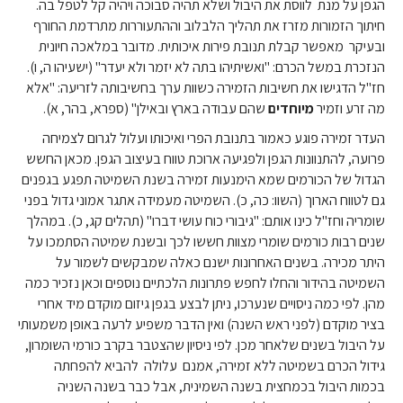
הגפן על מנת לווסת את היבול ושלא תהיה סבוכה ויהיה קל לטפל בה.
חיתוך הזמורות מזרז את תהליך הלבלוב וההתעוררות מתרדמת החורף
ובעיקר מאפשר קבלת תנובת פירות איכותית. מדובר במלאכה חיונית
הנזכרת במשל הכרם: "ואשיתיהו בתה לא יזמר ולא יעדר" (ישעיהו ה, ו).
חז"ל הדגישו את חשיבות הזמירה כשוות ערך בחשיבותה לזריעה: "אלא
מה זרע וזמיר
מיוחדים
שהם עבודה בארץ ובאילן" (ספרא, בהר, א).
העדר זמירה פוגע כאמור בתנובת הפרי ואיכותו ועלול לגרום לצמיחה
פרועה, להתנוונות הגפן ולפגיעה ארוכת טווח בעיצוב הגפן. מכאן החשש
הגדול של הכורמים שמא הימנעות זמירה בשנת השמיטה תפגע בגפנים
גם לטווח הארוך (השוו: כה, כ). השמיטה מעמידה אתגר אמוני גדול בפני
שומריה וחז"ל כינו אותם: "גיבורי כוח עושי דברו" (תהלים קג, כ). במהלך
שנים רבות כורמים שומרי מצוות חששו לכך ובשנת שמיטה הסתמכו על
היתר מכירה. בשנים האחרונות ישנם כאלה שמבקשים לשמור על
השמיטה בהידור והחלו לחפש פתרונות הלכתיים נוספים וכאן נזכיר כמה
מהן. לפי כמה ניסויים שנערכו, ניתן לבצע בגפן גיזום מוקדם מיד אחרי
בציר מוקדם (לפני ראש השנה) ואין הדבר משפיע לרעה באופן משמעותי
על היבול בשנים שלאחר מכן. לפי ניסיון שהצטבר בקרב כורמי השומרון,
גידול הכרם בשמיטה ללא זמירה, אמנם עלולה להביא להפחתה
בכמות היבול בכמחצית בשנה השמינית, אבל כבר בשנה השניה