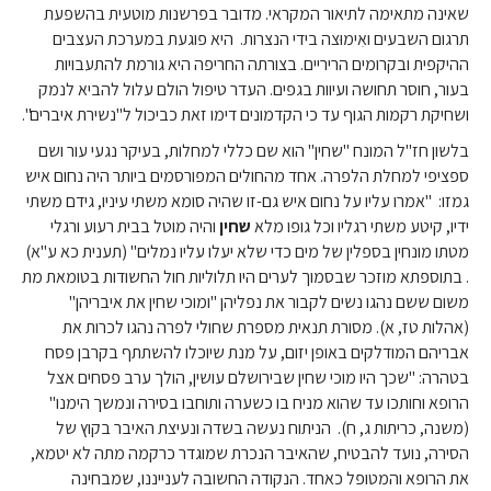
שאינה מתאימה לתיאור המקראי. מדובר בפרשנות מוטעית בהשפעת
תרגום השבעים ואִימוּצה בידי הנצרות. היא פוגעת במערכת העצבים
ההיקפית ובקרומים הריריים. בצורתה החריפה היא גורמת להתעבויות
בעור, חוסר תחושה ועיוות בגפים. העדר טיפול הולם עלול להביא לנמק
ושחיקת רקמות הגוף עד כי הקדמונים דימו זאת כביכול ל"נשירת איברים".
בלשון חז"ל המונח "שחין" הוא שם כללי למחלות, בעיקר נגעי עור ושם
ספציפי למחלת הלפרה. אחד מהחולים המפורסמים ביותר היה נחום איש
גמזו: "אמרו עליו על נחום איש גם-זו שהיה סומא משתי עיניו, גידם משתי
ידיו, קיטע משתי רגליו וכל גופו מלא
שחין
והיה מוטל בבית רעוע ורגלי
מטתו מונחין בספלין של מים כדי שלא יעלו עליו נמלים" (תענית כא ע"א)
. בתוספתא מוזכר שבסמוך לערים היו תלוליות חול החשודות בטומאת מת
משום ששם נהגו נשים לקבור את נפליהן "ומוכי שחין את איבריהן"
(אהלות טז, א). מסורת תנאית מספרת שחולי לפרה נהגו לכרות את
אבריהם המודלקים באופן יזום, על מנת שיוכלו להשתתף בקרבן פסח
בטהרה: "שכך היו מוכי שחין שבירושלם עושין, הולך ערב פסחים אצל
הרופא וחותכו עד שהוא מניח בו כשערה ותוחבו בסירה ונמשך הימנו"
(משנה, כריתות ג, ח). הניתוח נעשה בשדה ונעיצת האיבר בקוץ של
הסירה, נועד להבטיח, שהאיבר הנכרת שמוגדר כרקמה מתה לא יטמא,
את הרופא והמטופל כאחד. הנקודה החשובה לענייננו, שמבחינה