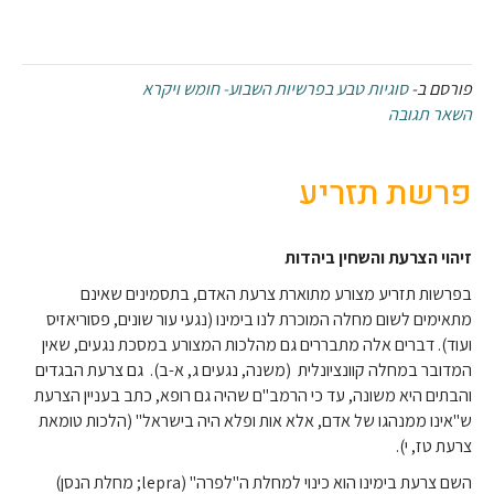
פורסם ב-
סוגיות טבע בפרשיות השבוע- חומש ויקרא
השאר תגובה
פרשת תזריע
זיהוי הצרעת והשחין ביהדות
בפרשות תזריע מצורע מתוארת צרעת האדם, בתסמינים שאינם
מתאימים לשום מחלה המוכרת לנו בימינו (נגעי עור שונים, פסוריאזיס
ועוד). דברים אלה מתבררים גם מהלכות המצורע במסכת נגעים, שאין
המדובר במחלה קוונציונלית (משנה, נגעים ג, א-ב). גם צרעת הבגדים
והבתים היא משונה, עד כי הרמב"ם שהיה גם רופא, כתב בעניין הצרעת
ש"אינו ממנהגו של אדם, אלא אות ופלא היה בישראל" (הלכות טומאת
צרעת טז, י).
השם צרעת בימינו הוא כינוי למחלת ה"לפרה" (lepra; מחלת הנסן)