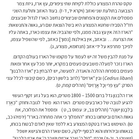
טקס טהרת המצורע כוללת לקיחת שתי ציפורים, עץ ארז, גיזת צמר
הצבועה בתולעת שני ואזוב (ויקרא יד, ד-ז). בעוד האזוב ותולעת השני
מסמלים את הקטנים והפחותים שביצורים נחשב הארז לגדול שבעצים.
חז"ל הסבירו שחטא המצורע היא בשל הוצאת שם רע, גאווה והתנשאות:
"הארז הזה אין עץ גבוה ממנו, ולפי שהגביה את עצמו כארז, באתה עליו
את הצרעת… ובאזוב, אין באילנות [נמוך] כאזוב, לפי שהשפיל עצמו,
לפיכך מתרפא על ידי אזוב (תנחומא, מצורע, ג).
על מנת להבין משל זה יש לעמוד על מקומו של הארז בעולם הקדום.
הארז נזכר למעלה משבעים פעמים במקרא, יותר מכל עץ אחר ומאות
פעמים בספרות ההלכה והאגדה. למעשה, יש להבחין בין "ארז הלבנון"
(
Cedrus libani
) ובין "ארזים" (לרוב בלשון רבים), כשם קיבוצי לכלל עצי
הסרק: "עֵץ פְּרִי וְכָל אֲרָזִים" (תהלים קמח, ט).
ארז הלבנון גדל ברום 1500 – 1800 מטרים, הוא בעל גזע זקוף העשוי
להגיע לגובה של כארבעים מטרים. הארז הוא משל לגובה וחוזק: "כְּאֶרֶז
בַּלְּבָנוֹן יִשְׂגֶּה" (תהלים צב, יג: עמוס ב, ט ) ומסמל את המלוכה, את
גאוות האדם וביטחונו בכוחו: "התמלוך כי אתה מתחרה בארז" (ירמיהו כב,
טו). השימוש בארז בטקס המצורע בא ללמד שאין לאדם לבטוח בכוחו,
בגאוותו וביהירותו והוא לבסוף ילקה, כשם שארז הרם והנישא יושפל
(ישעיהו ב, יב-יג) ויכרת: "קוֹל ה' שׁבֵֹר אֲרָזִים וַיְשַׁבֵּר ה' אֶת אַרְזֵי הַלְּבָנוֹן"