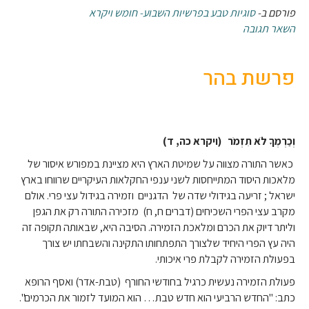
פורסם ב-
סוגיות טבע בפרשיות השבוע- חומש ויקרא
השאר תגובה
פרשת בהר
וְכַרְמְךָ לֹא תִזְמֹר
(ויקרא כה, ד)
כאשר התורה מצווה על שמיטת הארץ היא מציינת במפורש איסור של
מלאכות היסוד המתייחסות לשני ענפי החקלאות העיקריים שרווחו בארץ
ישראל ; זריעה בגידולי שדה של הדגניים וזמירה בגידול עצי פרי. אולם
מקרב עצי הפרי השכיחים (דברים ח, ח) מזכירה התורה רק את הגפן
וליתר דיוק את הכרם ומלאכת הזמירה. הסיבה היא, שבאותה תקופה זה
היה עץ הפרי היחיד שלצורך התפתחותו התקינה והשבחתו יש צורך
בפעולת הזמירה לקבלת פרי איכותי.
פעולת הזמירה נעשית כרגיל בחודשי החורף (טבת-אדר) ואסף הרופא
כתב: "החדש הרביעי הוא חדש טבת… הוא המועד לזמור את הכרמים".