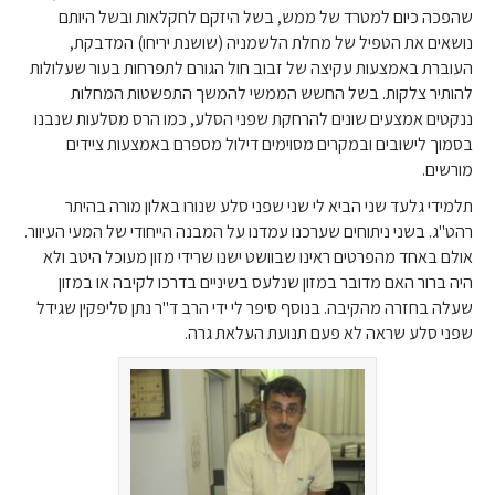
שהפכה כיום למטרד של ממש, בשל היזקם לחקלאות ובשל היותם
נושאים את הטפיל של מחלת הלשמניה (שושנת יריחו) המדבקת,
העוברת באמצעות עקיצה של זבוב חול הגורם לתפרחות בעור שעלולות
להותיר צלקות. בשל החשש הממשי להמשך התפשטות המחלות
ננקטים אמצעים שונים להרחקת שפני הסלע, כמו הרס מסלעות שנבנו
בסמוך לישובים ובמקרים מסוימים דילול מספרם באמצעות ציידים
מורשים.
תלמידי גלעד שני הביא לי שני שפני סלע שנורו באלון מורה בהיתר
רהט"ג. בשני ניתוחים שערכנו עמדנו על המבנה הייחודי של המעי העיוור.
אולם באחד מהפרטים ראינו שבוושט ישנו שרידי מזון מעוכל היטב ולא
היה ברור האם מדובר במזון שנלעס בשיניים בדרכו לקיבה או במזון
שעלה בחזרה מהקיבה. בנוסף סיפר לי ידי הרב ד"ר נתן סליפקין שגידל
שפני סלע שראה לא פעם תנועת העלאת גרה.