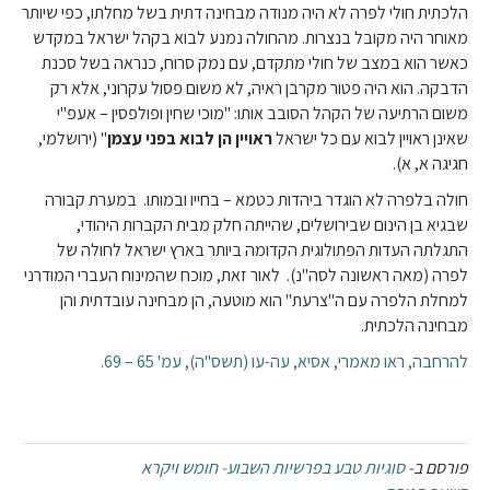
הלכתית חולי לפרה לא היה מנודה מבחינה דתית בשל מחלתו, כפי שיותר
מאוחר היה מקובל בנצרות. מהחולה נמנע לבוא בקהל ישראל במקדש
כאשר הוא במצב של חולי מתקדם, עם נמק סרוח, כנראה בשל סכנת
הדבקה. הוא היה פטור מקרבן ראיה, לא משום פסול עקרוני, אלא רק
משום הרתיעה של הקהל הסובב אותו: "מוכי שחין ופולפסין – אעפ"י
שאינן ראויין לבוא עם כל ישראל
ראויין
הן
לבוא
בפני
עצמן
" (ירושלמי,
חגיגה א, א).
חולה בלפרה לא הוגדר ביהדות כטמא – בחייו ובמותו. במערת קבורה
שבגיא בן הינום שבירושלים, שהייתה חלק מבית הקברות היהודי,
התגלתה העדות הפתולוגית הקדומה ביותר בארץ ישראל לחולה של
לפרה (מאה ראשונה לסה"נ). לאור זאת, מוכח שהמינוח העברי המודרני
למחלת הלפרה עם ה"צרעת" הוא מוטעה, הן מבחינה עובדתית והן
מבחינה הלכתית.
להרחבה, ראו מאמרי, אסיא, עה-עו (תשס"ה), עמ' 65 – 69.
פורסם ב-
סוגיות טבע בפרשיות השבוע- חומש ויקרא