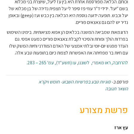
וכוחם. הכלאה מפורסמת אחרת היא בין עז ליעל, שיוצרת בני מכלוא
בשם "יעז". ידידי ד"ר עוזי פז סיפר לי על תצפית נדירה של בן מכלוא של
יעל וכבש. תופעה ידועה נוספת היא הכלאה בין כבש ועז (geep) ובאופן
נדיר יש להם גם צאצאים פוריים.
הדוגמאות שמביאה המשנה בכלאים הן אפוא מציאותיות. בימינו השימוש
בפרדות הולך ופוחת והסיכוי לקבלת צאצאים פוריים כמעט אפסי. גם
העדר מפגש יום-יומי ובלתי אמצעי של האדם המודרני וחיות המשק שלו
עם חיות בר מפחיתה את האפשרות לצפות כיום בתופעות טבע אלה.
להרחבה, ראו מאמרי, לשוננו, עו (תשע"ד), עמ' 265 – 283.
פורסם ב-
סוגיות טבע בפרשיות השבוע- חומש ויקרא
השאר תגובה
פרשת מצורע
עץ ארז