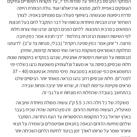
המחקר התבסס בין היתר על ספרות חז"ל, על מקורות היסטוריים עתיקים
העוסקים באפיית לחם, ממצא ארכיאולוגי ועוד. גולת הכותרת הייתה
סדרת ניסיונות שנעשתה בשיתוף פעולה עם מומחים באפיה. לצורך
השחזור יצרנו תבניות מיוחדות ובסופו של דבר התקבל לחם בעל תכונות
המתאים במרבית התכונות ללחם הפנים הקדום. יצרנו שתי צורות חלות
לפי השיטות השונות הנזכרות בתלמוד: "רבי חנינא אמר: כמין תיבה
פרוצה. ר' יוחנן אמר: כמין ספינה רוקדת" (בבלי, מנחות צד ע"ב). לדעתנו
מחלוקת האמוראים משקפת כנראה שתי מסורות קדומות, שתיהן
מבוססות על מציאות היסטורית אותנטית, שנהגו במקדש בתקופות שונות.
חלות שבסיסן בסיסה צר או מעוגל וצלעותיהן משופעות נהגו בשלהי ימי
החשמונאים כפי שנמצא במטבעות מימי מתתיה אנטיגונוס (40 – 37
לפנה"ס). חלות שבסיסן רחב נהגו כנראה מאוחר יותר. הניסויים שלנו
מראים שקיימת עדיפות לצורה זו, שהיא יותר יציבה ופחות שבירה
בהתחשב בעובדה שהחלות היו מונחות זו על גבי זה.
משקלה של כל חלה היה כ 5.5 ק"ג עשויה מסולת מיוחדת שיובאה
מאיטליה, העשויה מחיטת הדורום. זהו מין החיטה שהיה שכיח בעבר
בארץ ישראל בכל התקופות ההיסטוריות עד העת החדשה. הסתבר
שלחם מחיטת הדורום הנאפה בתנאים אופיטמלים ובשמירה על תנאי
איוורור שומר על טריותו לאורך זמן בניגוד לחיטת הלחם השכיחה יותר