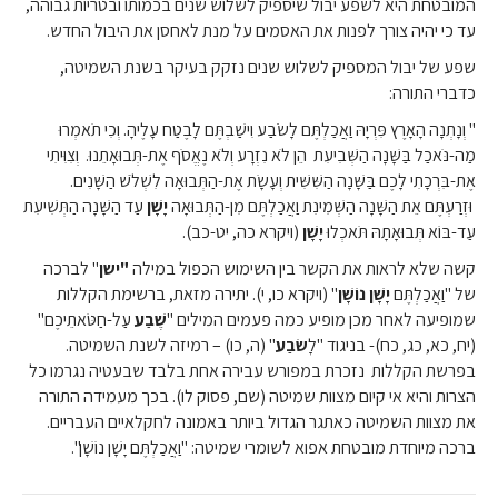
המובטחת היא לשפע יבול שיספיק לשלוש שנים בכמותו ובטריות גבוהה,
עד כי יהיה צורך לפנות את האסמים על מנת לאחסן את היבול החדש.
שפע של יבול המספיק לשלוש שנים נזקק בעיקר בשנת השמיטה,
כדברי התורה:
" וְנָתְנָה הָאָרֶץ פִּרְיָהּ וַאֲכַלְתֶּם לָשֹׂבַע וִישַׁבְתֶּם לָבֶטַח עָלֶיהָ. וְכִי תֹאמְרוּ
מַה-נֹּאכַל בַּשָּׁנָה הַשְּׁבִיעִת הֵן לֹא נִזְרָע וְלֹא נֶאֱסֹף אֶת-תְּבוּאָתֵנוּ.
וְצִוִּיתִי
אֶת-בִּרְכָתִי לָכֶם בַּשָּׁנָה הַשִּׁשִּׁית וְעָשָׂת אֶת-הַתְּבוּאָה לִשְׁלֹשׁ הַשָּׁנִים.
וּזְרַעְתֶּם אֵת הַשָּׁנָה הַשְּׁמִינִת וַאֲכַלְתֶּם מִן-הַתְּבוּאָה
יָשָׁן
עַד הַשָּׁנָה הַתְּשִׁיעִת
עַד-בּוֹא תְּבוּאָתָהּ תֹּאכְלוּ
יָשָׁן
(ויקרא כה, יט-כב).
קשה שלא לראות את הקשר בין השימוש הכפול במילה
"ישן
" לברכה
של "וַאֲכַלְתֶּם
יָשָׁן נוֹשָׁן
" (ויקרא כו, י). יתירה מזאת, ברשימת הקללות
שמופיעה לאחר מכן מופיע כמה פעמים המילים "
שֶׁבַע
עַל-חַטֹּאתֵיכֶם"
(יח, כא, כג, כח)- בניגוד "לָ
שׂבַע
" (ה, כו) – רמיזה לשנת השמיטה.
בפרשת הקללות נזכרת במפורש עבירה אחת בלבד שבעטיה נגרמו כל
הצרות והיא אי קיום מצוות שמיטה (שם, פסוק לו). בכך מעמידה התורה
את מצוות השמיטה כאתגר הגדול ביותר באמונה לחקלאיים העבריים.
ברכה מיוחדת מובטחת אפוא לשומרי שמיטה: "וַאֲכַלְתֶּם יָשָׁן נוֹשָׁן".