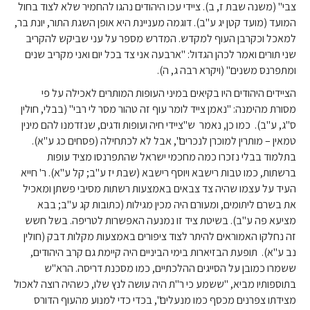
צבי" (משנה שבת ז, ב). ציידי עכו היהודים נהגו להחמיר שלא לצוד בחול
המועד (מועד קטן יג ע"ב). דוגמה מעניינת היא אופן השגת התור, יונת בר,
למאכל וכקרבן העוף למקדש. המדרש מספר על עני שביקש להקריב
שני תורים ואמר לכהן הגדול: "ארבעה אני צד בכל יום ואני מקריב שנים
ומתפרנס משנים" (ויקרא רבה ג, ה).
הציידים היהודים היו בקיאים במיני העופות המותרים לאכילה על פי
מסורת מהימנה: "נאמן צייד לומר עוף זה טהור מסר לי רבי" (בבלי, חולין
ס"ג, ע"ב). כמו כן, נאמר ש"ציידי חיה ועופות ודגים, שנזדמנו להם מינין
טמאין – מותרין למוכרן לנכרים", אבל לא לכתחילה (פסחים כג ע"א).
בתלמוד בבלי נזכרו כמה מחכמי ישראל שהתפרנסו מציד עופות
ברשתות, כמו טבות רישבא ויוסף רישבא (שבת יז ע"ב; קל ע"א). ר' חייא
העיד על עצמו שהיה צד צבאים באמצעות רשתות מסיבי פשתן ומאכיל
את בשרם ליתומים, ומעורם היה מכין מגילות (כתובות קג ע"ב; בבא
מציעא פה ע"ב). בשיטת ציד זו נמנעה האפשרות לטריפה. בשל חשש
זה נחלקו האמוראים להיתר לצוד ציפורים באמצעות מקלות דבק (חולין
נב ע"א). תופעת הבזיארות בימי הביניים היה קיימת גם קרב היהודים,
ששמרו כמובן על הסייגים ההלכתיים, כמו מסכנת דריסה. הרא"ש
בתוספותיו מביא, "ששמע כי ר"ת היה עושה לנץ שלו, כשהיה רוצה לאכול
מצידתו צפרנים מכסף כמו מנעלים", בכדי כדי למנוע מהעוף הדורס