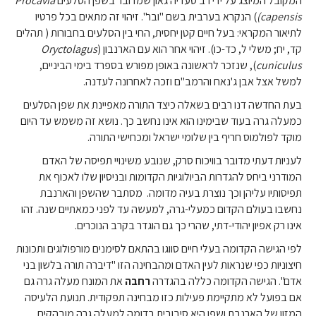
המקובל המיוצג על ידי רב סעדיה גאון שמדובר בשפן הסלעים
Procavia
capensis)
) הנקרא בערבית בשם "ובר". זיהוי זה מתאים בכל פרטיו
לתיאור המקראי: בעל חיים קטן יחסית, החי בין הסלעים בחבורות ( תהלים
קד, יח; משלי ל, כד-כו). זיהוי אחר הוא עם הארנבון (
Oryctolagus
cuniculus
), שנזכר לראשונה באופן מפורש בספרד בימי הביניים,
למשל אצל אבן ג'נאח והרמב"ם וזכה לאחרונה לעדנה.
בעת החדשה דנו רבים בשאלה כיצד התורה מאפיינת את שפן הסלעים
כמעלה גרה בעוד שבימינו הוא אינו נחשב כך. נושא זה משמש עד היום
מוקד לפולמוס חריף בין שלומי ישראל ומכחישי התורה.
לעניות דעתי מדובר בוויכוח סרק, שנובע משינויי תפיסה של האדם
המודרני ביחס להגדרות הביולוגיות הקדומות ובניסיון שלו לאכוף את
תפיסותיו עליהן וכך נוצרת בעיה מדומה. מסתבר שהשפן והארנבת
נחשבו בעולם הקדום כמעלי-גרה, למעשה עד לפני כמאתיים שנה. זהו
אינו רק אפיון יהודי-דתי, שהרי כך גם הוגדר בקרב הנוכרים.
לפי הגישה הקדומה בעלי חיים סווגו בהתאם לסימנים מורפולוגים ותכונות
חיצוניות כפי שנראות לעין האדם ומהבחינה הזו "דיברה תורה בלשון בני
אדם". הגישה הקדומה כללה בהגדרה
רחבה
את המונח מעלה גרה גם
אם בפועל לא מתקיימת פעילות כזו מבחינה תפקודית. תנועת הלעיסה
המזון של הארנבת ושפן היא סיבובית בדומה למעלה גרה מובהקים.