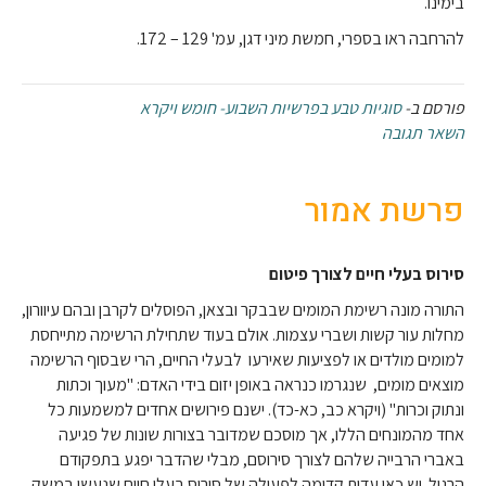
בימינו.
להרחבה ראו בספרי, חמשת מיני דגן, עמ' 129 – 172.
פורסם ב-
סוגיות טבע בפרשיות השבוע- חומש ויקרא
השאר תגובה
פרשת אמור
סירוס בעלי חיים לצורך פיטום
התורה מונה רשימת המומים שבבקר ובצאן, הפוסלים לקרבן ובהם עיוורון,
מחלות עור קשות ושברי עצמות. אולם בעוד שתחילת הרשימה מתייחסת
למומים מולדים או לפציעות שאירעו לבעלי החיים, הרי שבסוף הרשימה
מוצאים מומים, שנגרמו כנראה באופן יזום בידי האדם: "מעוך וכתות
ונתוק וכרות" (ויקרא כב, כא-כד). ישנם פירושים אחדים למשמעות כל
אחד מהמונחים הללו, אך מוסכם שמדובר בצורות שונות של פגיעה
באברי הרבייה שלהם לצורך סירוסם, מבלי שהדבר יפגע בתפקודם
הרגיל. יש כאן עדות קדומה לפעולה של סירוס בעלי חיים שנעשו במשק