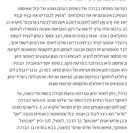
הפרשה פותחת בברכה של גשמים בעתם ושפע של יבול שאיסופו
העסיק באינטנסביות את החקלאים: "וְהִשִּׂיג לָכֶם דַּיִשׁ אֶת-בָּצִיר וּבָצִיר
יַשִּׂיג אֶת-זָרַע וַאֲכַלְתֶּם לַחְמְכֶם לָשֹׂבַע וִישַׁבְתֶּם לָבֶטַח בְּאַרְצְכֶם" (ויקרא כו,
ה). ברכות אלה צריך לראות על רקע המציאות שעמה התמודדו לעיתים
החקלאים בארץ: שנות בצורת תכופות, רעב וחוסר בטחון לעתיד הקיומי.
בהעדר אמצעי קירור כבימינו נדרש האדם לשמר את המזון לטווח ארוך,
לבד מאסטרטגיית הקיום שנהגה לאחסן מזון לתקופות ממושכות לקראת
ימי מחסור שעלולים להגיע. לאבותינו היה מגוון אמצעים לשימור מזון
ובאחסונו (ראו בהרחבה בפרשת מקץ, בסיפור יוסף המשביר). הבעיה
היא שעם הזמן איכותו וטריותו של המזון פוחת. כמו-כן, גרגרי דגן ודבלים
עלולים להיתקף במזיקים שונים, מציאות שכיחה שהתגלתה בשרידי מזון
בממצאים ארכיאולוגים מתקופות קדומות שונות.
כרגיל, ניתן לשמר מזון עם רמת נגיעות סבירה בטווח של כשנה, עד
לאיסוף היבול החדש ולכל היותר עד שלוש שנים. זהו פשר הברכה:
"וַאֲכַלְתֶּם יָשָׁן נוֹשָׁן וְיָשָׁן מִפְּנֵי חָדָשׁ תּוֹצִיאוּ" (ויקרא כו, י). בלשון קדמונינו:
"חדש" הוא כינוי ליבול בן שנתו. יבול שמשתמר כשנתיים מכונה "ישן"
וכבן שלוש שנים "ישן נושן". כך הדבר, למשל, לגבי היין: "ישן משל
אשתקד, ומיושן משל שלש שנים" (משנה, בבא בתרא ו ג). הברכה