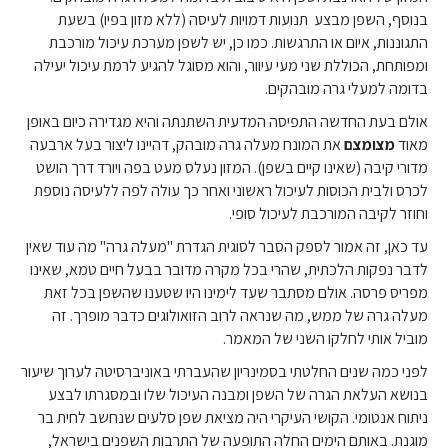
בנוסף, השפן מבצע תנועות דמויות לעיסה (ללא מזון בפיו) בשעת
התגוננות, איום או התרגשות. כמו כן, יש לשפן מערכת עיכול מורכבת
ומפותחת, הכוללת שני מעי עיוור, והוא מסוגל להגיע לרמת עיכול יעילה
בדומה למעלי גרה מובהקים.
אולם בעת החדשה התפיסה המדעית השתנתה והיא מגדירה כיום באופן
מאוד
מצומצם
את המונח מעלה גרה מובהק, דהיינו ליצור בעל ארבעה
מדורי קיבה (שאינו קיים בשפן). המזון נעלס מעט בפה ויורד דרך הושט
לכרס ולבית הכוסות לעיכול ראשוני ואחר כך עולה לפה ללעיסה נוספת
וחוזר לקיבה המורכבת לעיכול סופי.
עד כאן, זה אמור לספק הסבר לסוגית הגדרת "מעלה גרה" מה עוד שאין
לדבר נפקות הלכתית, שהרי בכל מקרה מדובר בבעל חיים טמא, שאינו
מפריס פרסה. אולם מסתבר שעד לימינו היו שטענו שהשפן בכל זאת
מעלה גרה של ממש, מה שנראה לרוב הזואולוגים כדבר מופרך. זה
מוביל אותי לחלקו השני של המאמר.
לפני כמה שנים החלטתי בסמינריון שהעברתי באוניברסיטה לערוך שיעור
בנושא העלאת הגרה של השפן ומבנה העיכול שלו ובמסגרתו לבצע
ניתוח אנטומי. הקושי העיקרי היה מציאת שפן סלעים שנחשב לחית בר
מוגנת. באותם הימים החלה התופעה של התרבות השפנים בישראל,