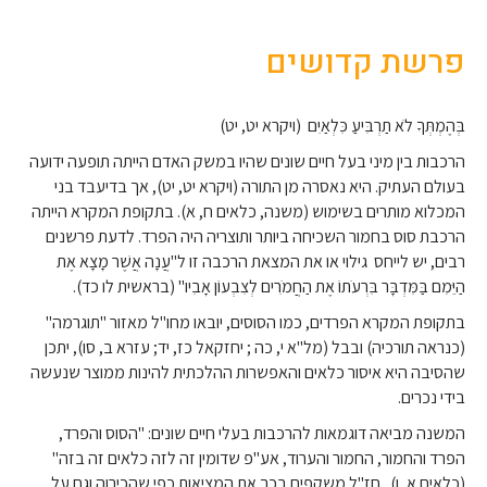
פרשת קדושים
בְּהֶמְתְּךָ לֹא תַרְבִּיעַ כִּלְאַיִם (ויקרא יט, יט)
הרכבות בין מיני בעל חיים שונים שהיו במשק האדם הייתה תופעה ידועה
בעולם העתיק. היא נאסרה מן התורה (ויקרא יט, יט), אך בדיעבד בני
המכלוא מותרים בשימוש (משנה, כלאים ח, א). בתקופת המקרא הייתה
הרכבת סוס בחמור השכיחה ביותר ותוצריה היה הפרד. לדעת פרשנים
רבים, יש לייחס גילוי או את המצאת הרכבה זו ל"עֲנָה אֲשֶׁר מָצָא אֶת
הַיֵּמִם בַּמִּדְבָּר בִּרְעֹתוֹ אֶת הַחֲמֹרִים לְצִבְעוֹן אָבִיו" (בראשית לו כד).
בתקופת המקרא הפרדים, כמו הסוסים, יובאו מחו"ל מאזור "תוגרמה"
(כנראה תורכיה) ובבל (מל"א י, כה ; יחזקאל כז, יד; עזרא ב, סו), יתכן
שהסיבה היא איסור כלאים והאפשרות ההלכתית להינות ממוצר שנעשה
בידי נכרים.
המשנה מביאה דוגמאות להרכבות בעלי חיים שונים: "הסוס והפרד,
הפרד והחמור, החמור והערוד, אע"פ שדומין זה לזה כלאים זה בזה"
(כלאים א, ו) . חז"ל משקפים בכך את המציאות כפי שהכירוה וגם על