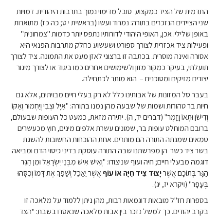
התדמית של הציד כמקצוע סובל מדימוי נמוך בתרבות היהודית. דמויות
שני הציידים הנזכרים בתורה: נמרוד ועשו (בראשית י ט; כה כז) מתוארות
באופן שלילי. אכן, האופי היהודי לדורותיו נתפס יותר כדמות "צמחונית"
ופעילות ציד אכזרית לצורך ספורט ושעשוע כחלק מתרבות הפנאי היא
אסורה ואינה מוסרית. בכתבה זו ברצוני לאזן מעט את התמונה. ציד לצורך
תועלתי, בעיקר כמקור מזון ולשימושים אחרים כמו ביגוד או לצורך מיגור
יצורים מזיקים ומסוכנים – הוא מותר לכתחילה.
בעבר סל המזונות של אבותינו כלל לא רק בעלי חיים מבויתים, אלא גם
חיות בר טהורות ושמות של שבעה מהן נמנו בתורה: "אַיָּל וּצְבִי וְיַחְמוּר וְאַקּוֹ
וְדִישֹׁן וּתְאוֹ וָזָמֶר" (דברים יד, ה). יתירה מזאת, כמעט כל העופות שבעולם,
ברובם המוחלט עופות בר, שמונים עשרת אלפים מינים, חוץ מכעשרים
טמאים שמנתה התורה הם מותרים. אחת ההוכחות החשובות להשגת
בשר ציד כשר הן מפרשתנו שבה התורה עוסקת בדיני כיסוי הדם ומביאה
דוגמה מבעלי חיים; חיה ועוף שניצודו: "וְאִישׁ אִישׁ מִבְּנֵי יִשְׂרָאֵל וּמִן הַגֵּר
הַגָּר בְּתוֹכָם אֲשֶׁר
יָצוּד צֵיד חַיָּה אוֹ עוֹף
אֲשֶׁר יֵאָכֵל וְשָׁפַךְ אֶת דָּמוֹ וְכִסָּהוּ
בֶּעָפָר" (ויקרא יז, יג).
בספרות חז"ל מובאות דוגמאות רבות, מהן ניתן ללמוד על מלאכה זו
בקרב יהודים. כך למשל נזכר בין אבות מלאכה שנאסרו בשבת: "הצד