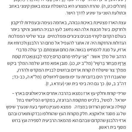
(תהלים כט, ה). טהרת המצורע היא בהשפלת עצמו באופן קיצוני באזוב
וכתולעת השני עד שיגיע לדרך הישר.
עצת הארז מצטיינת באיכות גבוהה, בארומה נעימה ובעמידות לריקבון
ולחרקים. בשל תכונות אלה הוא נחשב לעץ הבניה החשוב והיקר ביותר
בעולם הקדום לקירוי מבנים ציבורים וממלכתיים. עבור שליטי הממלכות
הגדולות והחזקות היה זה אתגר להעפיל אל מרום הר הלבנון ולכרותיו את
ארזיו, על מנת להמחיש בגאוה את כוחם ועוצמתם. כך עולה מדברי
הרהב של מלך אשור: "אֲנִי עָלִיתִי מְרוֹם הָרִים יַרְכְּתֵי לְבָנוֹן וְאֶכְרֹת קוֹמַת
אֲרָזָיו מִבְחוֹר בְּרֹשָׁיו" (מל"ב יט, כג). מובן אפוא מדוע שלמה המלך ביקש
ממלך צור שישלח לו קורות ארזים וברושים לבניית המקדש ולהדרו,
שהועברו דרך הים בדוברות עד יפו ומשם לירושלים (מל"א ה, כב-כד;
דה"ב ב, טו). כך גם היה בימי בית שני (עזרא ג, ז).
שרידי קורות וחלקי עץ ארז נמצאו בהרבה אתרים ארכיאולוגים בארץ –
ישראל . למשל, בלכיש מתקופת הברונזה, במקדש הפלישתי בתל
קסילה ובארמון הורדוס במצדה. ממצא מעניין נחשף בעת שנערך שיפוץ
של גג מסגד אלאקצא. חלק מקורות העץ שהוחלפו נבדקו ותוארכו ובהם
ארזי הלבנון שהקדום שבהם הוא מהמאה הרביעית לספירה ועץ ברוש
מסוף בית ראשון.