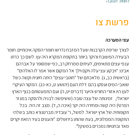
השאר תגובה
פרשת צו
עצי המערכה
לצורך שריפת הקרבנות שעל המזבח נדרשו חומרי הסקה איכותיים. חומר
הבעירה המשובח והיקר ביותר בתקופת המקרא היה עץ. לשם כך כרתו
ענפי עצים מתאימים, לעיתים ממרחק רב, כפי שמסופר על אברהם
אבינו: "ויבקע עצי עלה ויקם וילך אל המקום אשר אמר לו האלהים"
(בראשית כב, ג). מלאכתם של "חוטבי עצים" היתה חיונית וקשה כשל
שואבי המים ועסקו בהם דלת העם (יהושע ט, כא-כג). המקור העיקרי
לעץ היו אזורי החורש והיער (דברים יט, ה) ועם התמעטותם בנוף הארץ
ישראלי, זמינותה של עצה טובה (ששימשה לבניה ולהסקה במגזר
הפרטי) היה קשה ומחירה היה יקר (איכה ה, ד). מצב זה היה בכל
תקופותיה של ארץ ישראל. למשל, ר' עובדיה מברטנורא כותב בשלהי
התקופה הממלוכית, בעת שהותו בירושלים: "והעצים בעיר הזאת יקרים
מאד ובחנויות נמכרים במשקל".