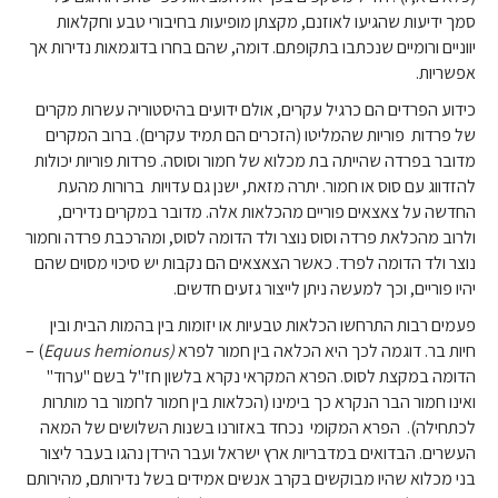
סמך ידיעות שהגיעו לאוזנם, מקצתן מופיעות בחיבורי טבע וחקלאות
יווניים ורומיים שנכתבו בתקופתם. דומה, שהם בחרו בדוגמאות נדירות אך
אפשריות.
כידוע הפרדים הם כרגיל עקרים, אולם ידועים בהיסטוריה עשרות מקרים
של פרדות פוריות שהמליטו (הזכרים הם תמיד עקרים). ברוב המקרים
מדובר בפרדה שהייתה בת מכלוא של חמור וסוסה. פרדות פוריות יכולות
להזדווג עם סוס או חמור. יתרה מזאת, ישנן גם עדויות ברורות מהעת
החדשה על צאצאים פוריים מהכלאות אלה. מדובר במקרים נדירים,
ולרוב מהכלאת פרדה וסוס נוצר ולד הדומה לסוס, ומהרכבת פרדה וחמור
נוצר ולד הדומה לפרד. כאשר הצאצאים הם נקבות יש סיכוי מסוים שהם
יהיו פוריים, וכך למעשה ניתן לייצור גזעים חדשים.
פעמים רבות התרחשו הכלאות טבעיות או יזומות בין בהמות הבית ובין
חיות בר. דוגמה לכך היא הכלאה בין חמור לפרא
(Equus hemionus
) –
הדומה במקצת לסוס. הפרא המקראי נקרא בלשון חז"ל בשם "ערוד"
ואינו חמור הבר הנקרא כך בימינו (הכלאות בין חמור לחמור בר מותרות
לכתחילה). הפרא המקומי נכחד באזורנו בשנות השלושים של המאה
העשרים. הבדואים במדבריות ארץ ישראל ועבר הירדן נהגו בעבר ליצור
בני מכלוא שהיו מבוקשים בקרב אנשים אמידים בשל נדירותם, מהירותם