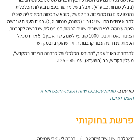
(בבלי, מנחות כב ע"א). אבל בשל מחסור בעצים ובעלות הכלכלית
נתרמו עצים גם מהציבור. כך למשל, מובא שהכמות המינימלית שיכלו
להביא יחידים הם "שני גזירין" (משנה, מנחות יג, ג). כמות העצים שנרשה
היתה עצומה. לפי חישובים שונים הכמות המינימלית שנדרשה לקרבנות
הציבור נאמדת בכ- 1000 קוב עץ לשנה, שהוא בין 1- 5 אחוז מכלל
הכמות שנדרשה עבור קרבנות היחיד שהוקרבו במקדש
להרחבה: ראו ז' עמר, "ההיבט הכלכלי של קרבנות הציבור במקדש",
מעלין בקודש, כב (תשע"א), עמ' 85 – 125
.
פורסם ב-
סוגיות טבע בפרשיות השבוע- חומש ויקרא
השאר תגובה
פרשת בחוקותי
"וַאֲכַלְתֶּם יָשָׁן נוֹשָׁן" (ויקרא כו, י) – ברכה לשומרי שמיטה