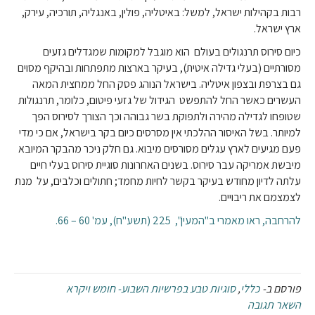
רבות בקהילות ישראל, למשל: באיטליה, פולין, באנגליה, תורכיה, עירק,
ארץ ישראל.
כיום סירוס תרנגולים בעולם הוא מוגבל למקומות שמגדלים גזעים
מסורתיים (בעלי גדילה איטית), בעיקר בארצות מתפתחות ובהיקף מסוים
גם בצרפת ובצפון איטליה. בישראל הנוהג פסק החל ממחצית המאה
העשרים כאשר החל להתפשט הגידול של גזעי פיטום, כלומר, תרנגולות
שטופחו לגדילה מהירה ולתפוקת בשר גבוהה וכך הצורך לסירוס הפך
למיותר. בשל האיסור ההלכתי אין מסרסים כיום בקר בישראל, אם כי מדי
פעם מגיעים לארץ עגלים מסורסים מיבוא. גם חלק ניכר מהבקר המיובא
מיבשת אמריקה עבר סירוס. בשנים האחרונות סוגיית סירוס בעלי חיים
עלתה לדיון מחודש בעיקר בקשר לחיות מחמד; חתולים וכלבים, על מנת
לצמצמם את ריבויים.
להרחבה, ראו מאמרי ב"המעין", 225 (תשע"ח), עמ' 60 – 66.
פורסם ב-
כללי
,
סוגיות טבע בפרשיות השבוע- חומש ויקרא
השאר תגובה