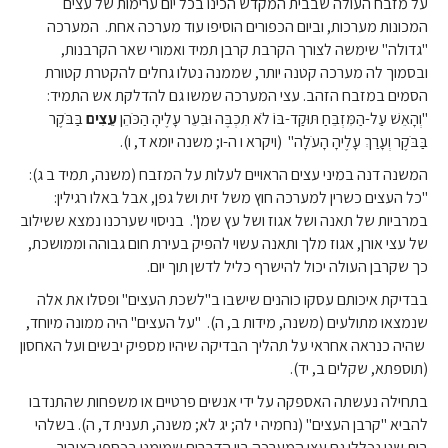
על מזבח העולה שבבית המקדש הכינו בכל יום ערימות של עצים
המכונות מערכות, וביום הכפורים הוסיפו עוד מערכה אחת. המערכה
"גדולה" שימשה לצורך הקרבת קרבן תמיד ואמורי שאר הקרבנות,
ובסמוך לה מערכה קטנה יותר, שממנה נטלו גחלים להקטרת קטורת
הסמים במזבח הזהב. עצי המערכה שמשו גם להדלקת אש התמיד:
"וְהָאֵשׁ עַל-הַמִּזְבֵּחַ תּוּקַד-בּוֹ לֹא תִכְבֶּה וּבִעֵר עָלֶיהָ הַכֹּהֵן
עֵצִים
בַּבֹּקֶר
בַּבֹּקֶר וְעָרַךְ עָלֶיהָ הָעֹלָה" (ויקרא ו ה-ו; משנה יומא ד, ו).
המשנה דנה במיני עצים הראויים לעלות על המזבח (משנה, תמיד ב ג):
"כל העצים כשרין למערכה חוץ משל זית ושל גפן, אבל באלו רגילין:
במרביות של תאנה ושל אגוז ושל עץ שמן". בניסוי שערכנו נמצא ששילוב
של עצי אורן, אגוז מלך ותאנה עשוי להפיק בעירת חום גבוהה וממושכת,
כך שקרבן העולה יכול להישרף כליל לדשן תוך יום.
בבדיקת איכותם עסקו כוהנים שישבו ב"לשכת העצים" ופסלו את אלה
שנמצאו מתולעים (משנה, מידות ב, ה). "על העצים" היה ממונה מיוחד,
שהיה כנראה אחראי על תהליך הבדיקה שיהיו מספיק יבשים ועל האחסון
(תוספתא, שקלים ב, יד).
בתחילה נעשתה האספקה על ידי אנשים פרטיים או משפחות שהתנדבו
להביא "קרבן העצים" (נחמיה י לה; יג לא; משנה, תענית ד, ה). בשלהי
בית שני נכללו גם עצי המערכה בין הדברים שמומנו בכספי הציבור