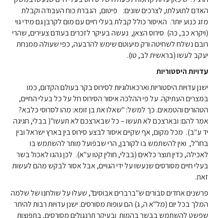
האדם לתועלתו, לצרכים שונים: פיטום, הגברת כוח העבודה וקבלת
מזג כנוע יותר. האיסור כולל קבלת בעלי חיים עם מום לקרבן גם מידי גוי
(ויקרא כב, כה) סירוס הצאן, נעשה בעיקר לזכרים בעודם צעירים, שהרי
רובם נשלח לשחיטה ורק מיעוטם שימש להרבעה, כפי שעולה ממנחת
יעקב לעשו (בראשית לב, טו).
עדויות היסטוריות
ישנן עדויות היסטוריות וארכאולוגיות לסירוס בקר בעולם הקדום, כמו
במצרים העתיקה. על פי ההלכה איסור הסירוס חל על כל בעלי החיים,
הטהורים והטמאים. כך למשל: "שאלו את בן זומא: מהו לסרוסי כלבא?
אמר להם: ובארצכם לא תעשו – כל שבארצכם לא תעשו"( בבלי, חגיגה
יד ע"ב). מכל מקום, אף שקיים איסור לבצע סירוס בין בארץ ישראל ובין
בחו"ל, ואין להשתמש בו לקורבן, הרי שבפועל מותר להשתמש בו
לאכילה, כדין תוצר כלאים (בבלי, חולין קטו ע"א). לכן נהגו לאכול בשר
בעלי חיים מסורסים שנעשו על ידי הגויים, אבל אסור לבקש מהם לעשות
זאת.
פרשנים אחדים סבורים ש"ברברים אבוסים", שעלו על שולחנו של שלמה
המלך בכל יום (מל"א ה, ג) הם עופות מסורסים. ישנן עדויות רבות להיתר
שפשט להשתמש בבשר בהמות ובעיקר תרנגולים מסורסים, בתפוצות