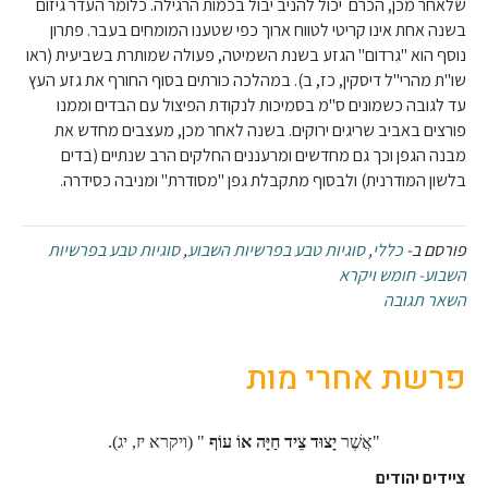
שלאחר מכן, הכרם יכול להניב יבול בכמות הרגילה. כלומר העדר גיזום
בשנה אחת אינו קריטי לטווח ארוך כפי שטענו המומחים בעבר. פתרון
נוסף הוא "גִרדום" הגזע בשנת השמיטה, פעולה שמותרת בשביעית (ראו
שו"ת מהרי"ל דיסקין, כז, ב). במהלכה כורתים בסוף החורף את גזע העץ
עד לגובה כשמונים ס"מ בסמיכות לנקודת הפיצול עם הבדים וממנו
פורצים באביב שריגים ירוקים. בשנה לאחר מכן, מעצבים מחדש את
מבנה הגפן וכך גם מחדשים ומרעננים החלקים הרב שנתיים (בדים
בלשון המודרנית) ולבסוף מתקבלת גפן "מסודרת" ומניבה כסידרה.
פורסם ב-
כללי
,
סוגיות טבע בפרשיות השבוע
,
סוגיות טבע בפרשיות
השבוע- חומש ויקרא
השאר תגובה
פרשת אחרי מות
"אֲשֶׁר
יָצוּד צֵיד חַיָּה אוֹ עוֹף
" (ויקרא יז, יג).
ציידים יהודים