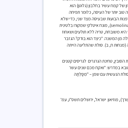
 של קמח עשיר בחלבון (גלוטן) הוא
 טוב יותר של העיסה, כלומר תפיחה
 דפנות הבועות שבעיסה מצד שני, כדי שלא
יצטמק הלחם כשהוא מתקרר בתום האפייה. הסולת מוכרת כיום בשם סמולינה (semolina), מונח איטלקי שמקורו בלטינית
למקדש היא משובחת, טריה ללא תולעים ושאחוז
לה מן המשנה: "כיצד הוא בודק? הגזבר
(מנחות ח, ב). סולת שהתליעה הייתה
ת הסובין, טחינת הגרגרים לגריסים קטנים
מובא במדרש: "ואקח מכם שנים עשר
 הנעשית עם שמן – "מִסָּלְתָּהּ
רך), מוזיאון ישראל, ירושלים תשס"ו, עמ'