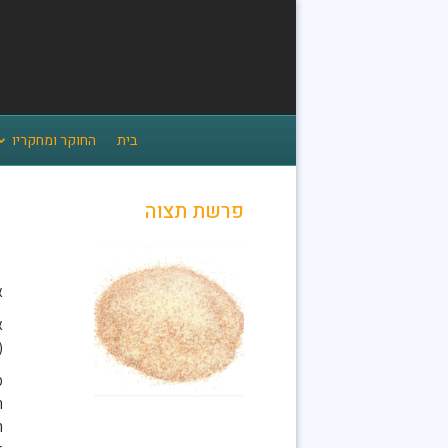
בית
החוקר ומחקריו
פרשת תצוה
"
א
א
(
מ
ה
ה