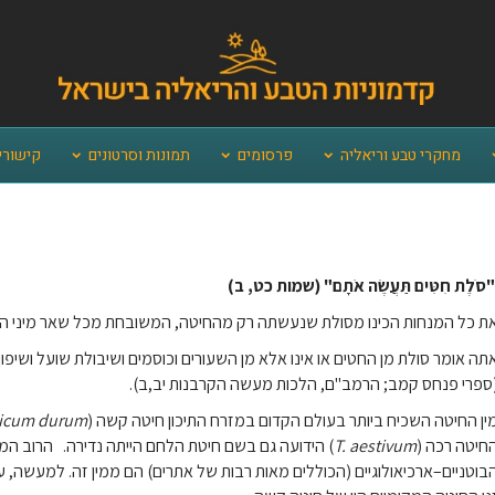
מחקרי טבע וריאליה
פרסומים
תמונות וסרטונים
קישורי
סֹלֶת חִטִּים תַּעֲשֶׂה אֹתָם"
(שמות כט, ב)
ת כל המנחות הכינו מסולת שנעשתה רק מהחיטה, המשובחת מכל שאר מיני הדג
תה אומר סולת מן החטים או אינו אלא מן השעורים וכוסמים ושיבולת שועל ושיפ
ספרי פנחס קמב; הרמב"ם, הלכות מעשה הקרבנות יב,ב).
ין החיטה השכיח ביותר בעולם הקדום במזרח התיכון חיטה קשה (
ticum durum
חיטה רכה (
T. aestivum
) הידועה גם בשם חיטת הלחם הייתה נדירה. הרוב ה
בוטניים–ארכיאולוגיים (הכוללים מאות רבות של אתרים) הם ממין זה. למעשה,