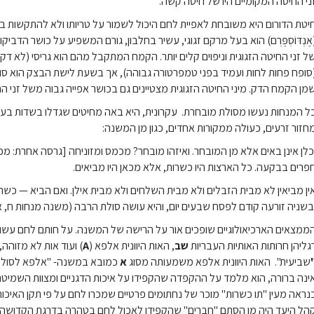
ני החיטה המקומיים היו של חיטה קשה.
יטת הדורום היא משובחת לאפיית לחם היכול לשמור על טריותו ולא להתקשות ב
אֶנְדּוֹסְפֶּרְם) הוא בעל מרקם זגוגי, עשיר בחלבון, גורם המשפיע על כושר הדב
ל זני החיטה הזגוגית וניפוים קלים יותר. הקמח המתקבל מהם הוא גריסי (לא דק
סופח פחות לחות ועמיד בפני טמפרטורה גבוהה), אך בשעת לישת הבצק הוא סופג
מן הקמח הדק. מיני החיטה הזגוגית מצטיינים גם בכושר אפייה גבוה משל זני הח
ל המנחות נעשו מסולת מובחרת. עקרונית, היא באה מחיטים שגדלו בשדות בעל
חזור זרעים, כעולה ממקורות אחדים, כגון מן המשנה:
כלן אינן באים אלא מן המובחר. ואיזהו מובחר? מכמס ומזוניחה [גרסה אחרת: מכ
פרים בבקעה. כל הארצות היו כשרות, אלא מכאן היו מביאים.
ין מביאין לא מבית הזבלים ולא מבית השלחים ולא מבית אילן. ואם הביא — כשר
בשניה זורעה קודם לפסח שבעים יום, והיא עושה סולת הרבה (משנה מנחות ח, 
ממצאים הארכיאולוגיים שופכים אור על הרישה של המשנה. על חותם לחם עשוי עץ
גליהן חרותות האותיות העבריות
שב
, האות היוונית אלפא (
A
) ועוד אות לא מזוהה
שביעית". האות היוונית אלפא משמעותה מסוג
א
כמובא במשנה- "אלפא לסולת"]
ינה ברורה, הוא מלמד על ההקפדה שהקפידו על איכות הדגניים ומצוות השמיטה 
נראה מעין "תו כשרות" מוכר של נחתומים פרטיים שמכרו לחם על פי תקן האיכ
הל היעד היה מן הסתם "חברים" שהקפידו לאכול לחם בטהרה בדרגת הקדוש