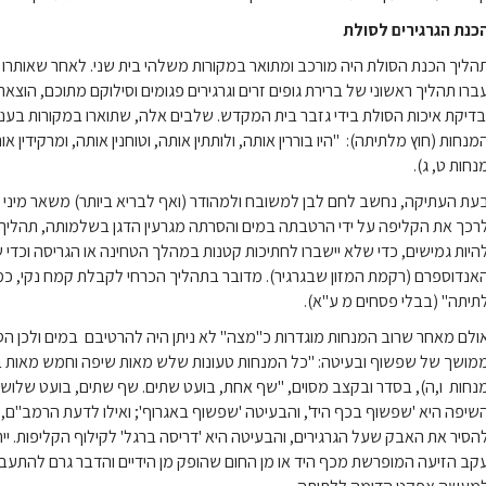
כנת הגרגירים לסולת
הליך הכנת הסולת היה מורכב ומתואר במקורות משלהי בית שני. לאחר שאותרו 
ברו תהליך ראשוני של ברירת גופים זרים וגרגירים פגומים וסילוקם מתוכם, הוצאת 
בדיקת איכות הסולת בידי גזבר בית המקדש. שלבים אלה, שתוארו במקורות בעני
מנחות (חוץ מלתיתה): "היו בוררין אותה, ולותתין אותה, וטוחנין אותה, ומרקידין 
נחות ט, ג).
עת העתיקה, נחשב לחם לבן למשובח ולמהודר (ואף לבריא ביותר) משאר מיני ה
רכך את הקליפה על ידי הרטבתה במים והסרתה מגרעין הדגן בשלמותה, תהליך 
היות גמישים, כדי שלא יישברו לחתיכות קטנות במהלך הטחינה או הגריסה וכד
אנדוספרם (רקמת המזון שבגרגיר). מדובר בתהליך הכרחי לקבלת קמח נקי, כ
תיתה" (בבלי פסחים מ ע"א).
ולם מאחר שרוב המנחות מוגדרות כ"מצה" לא ניתן היה להרטיבם במים ולכן הסי
מושך של שפשוף ובעיטה: "כל המנחות טעונות שלש מאות שיפה וחמש מאות ב
נחות ו,ה), בסדר ובקצב מסוים, "שף אחת, בועט שתים. שף שתים, בועט שלוש" 
שיפה היא 'שפשוף בכף היד', והבעיטה 'שפשוף באגרוף'; ואילו לדעת הרמב"ם, ה
הסיר את האבק שעל הגרגירים, והבעיטה היא 'דריסה ברגל' לקילוף הקליפות. 
קב הזיעה המופרשת מכף היד או מן החום שהופק מן הידיים והדבר גרם להתעבו