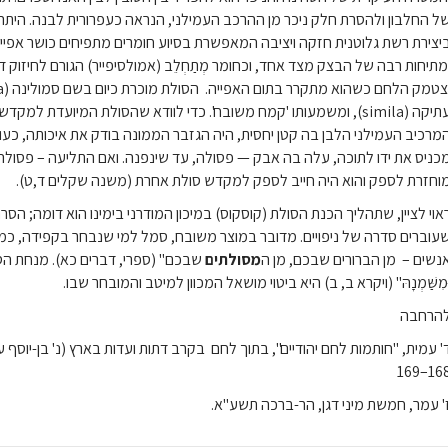
ל החלבון ולהסרת חלק ניכר מן ההרכב העמילני, הנראה כעפרורית לבנה. היתרון
יצירת רשת גלוטנית חזקה ויציבה המאפשרת בסיוע חומרים מתפיחים כושר אפייה
מתיחות רבה של הבצק מצד אחד, וכחומר מְתַחְלֵב (אמולסיפייר) הגורם לחיזוק
עתיקה (simila), ומשמעותו 'קמח משובח'. כדי לוודא שהסולת המיועדת 
מרכיב העמילני הלבן בה קטן יחסית, היה הגזבר הממונה בודק את איכותה, כעו
כניס את ידו לתוכה, עלה בה אבק — פסולה, עד שינפנה. ואם התליעה – פסולה 
וחזרת לספק והוא היה חייב לספק למקדש סולת אחרת (משנה שקלים ד,ט).
אוי לציין, שתהליך הכנת הסולת (קוסקוס) במיכון המודרני בימינו הוא דומה; הסר
עוברים סדרה של ניפויים. מדובר במוצר משובח, סמל למי שנבחר בקפידה, כ
נשים – מן הברורים שבכם, מן ה
מסולתים
שבכם" (ספרי, דברים כא). מנחת הסולת
ּמִשַּׁמְנָהּ" (ויקרא ב, ב) היא ביטוי מושאל המכוון למיטב והמובחר שבו.
הרחבה
' עמית, "חותמות לחם יהודיים", בתוך לחם בקרב דתות ועדות בארץ (נ' בן-יוסף עו
168–16
' עמר, חמשת מיני דגן, הר-ברכה תשע"א.