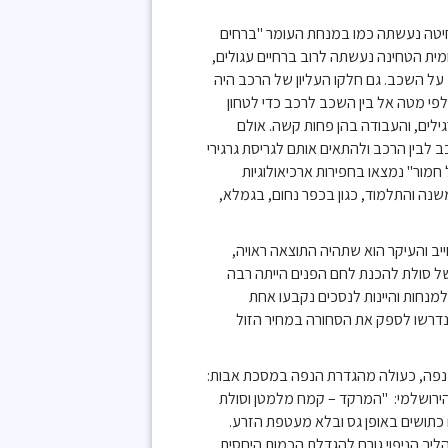
החיטה נעשתה כמו במנחת העומר "ברחים
מית הטחינה נעשתה לרוב ברחיים עגולים,
 על השכב. גם חלקו העליון של הרכב היה
פי מטה אל בין השכב לרכב כדי לטחון
גילים, והעבודה בהן פחות קשה. אולם
 לבין הרכב ולהתאים אותם לגריסת גרגירי
חמור" נמצאו בחפירות ארכיאולוגיות
שנה והתלמוד, כגון בכפר נחום, בגמלא,
יב והעיקר הוא שתהיה התוצאה ראויה,
של סולת להכנת לחם הפנים הייתה רבה
מנחות והיינות לנסכים נקבעו אחת
 נדרשו לספק את הסחורה במחיר הזול
בנפה, כעולה מהגדרת הנפה במסכת אבות:
הירושלמי: "המרקד – קמח מלמטן וסולת
ם כתושים באופן גס ובלא מעטפת הזרע.
הליך הניפוי גורם להגדלת הכמות היחסית