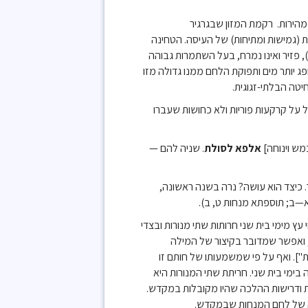
מהירות. רקמת המזון שבגרגיר
יקות (גמישות ומתיחות) של העיסה. הטחינה
), פזיר ואינו נמרח, בעל השתמרות גבוהה
 יותר מים ותפוקת הלחם ממנו גדולה מזו
יטה הבלתי-זגוגית.
 על קרקעות פוריות ולא כחושות שעברו
מש וינוחה]
אלפא לסולת
. שניה להם —
. כיצד הוא עושה? נרה בשנה ראשונה,
א—ב; תוספתא מנחות ט, ב).
 מימי בית שני חרותות שתי מנורות ובצדי
, ואפשר שמדובר בקיצור של המילה
. ואף על פי שמשמעותו של חותם זו
בימי בית שני. חריתת שתי המנורות היא
ות ודרישות ההלכה שהיו מקובלות במקדש.
ה של לחם המנחות שבמקדש.