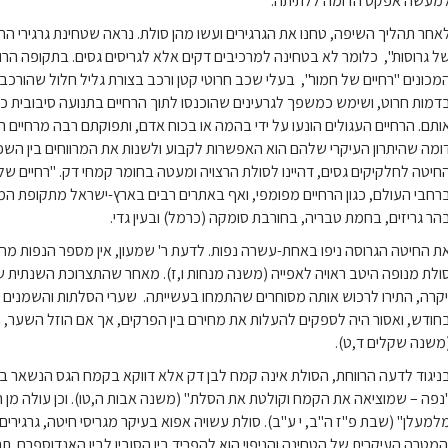
מעשה אפקט הדומה ללתיתה.
אחר תהליך השיפה, טחנו את הגרגירים ועשו מהן סולת. נראה שטחינת גרגירי 
ל גרוסות", כלומר לא בטחינה למרכיבים דקים אלא לגריסים גסים. בתקופה הרו
מכונים "רחיים של חמור", בעלי שכב חרוטי קטן ורכב בצורת גליל חלול שהורכב
דמות חרוט, ושימש כמשפך לגרעינים שהוכנסו לתוך הרחיים בתנועה סיבובית כל
ותם. הרחיים העגולים הונעו על ידי בהמה או בכוח אדם, ותפוקתם רבה מרחיים ר
ומה שהיתרון העיקרי שלהם הוא האפשרות לקבוע ולשנות את המרווחים בין השכב
חיטה לחלקיקים גסים, דהיינו לסולת הרצויה ומעטה בחומר קמחי דק. "רחיים של 
רחבי העולם, כגון הרחיים מפומפי, ואף באתרים רבים בארץ-ישראל מתקופת המ
הר גריזים, בחמת טבריה, בחורבת סומקה (כרמל) ובעין גדי.
ת החיטה הגרוסה ניפו באחת-עשרה נפות. לדעת ר' שמעון, אין מספר הנפות מחי
ולת מנופה היטב ראויה לאפייה (משנה מנחות ו,ז). מאחר שהתצרוכת השנתית 
יקרה, התירו לרכוש אותה מסוחרים שהתמחו בעשייתה. שערי הסלתות והשמנים ל
חודש, ואסור היה לספקים להעלות את מחירם בין הפרקים, אך אם הוזל השער,
משנה שקלים ד,ט).
ניגוד לדעה הרווחת, הסולת אינה קמח לבן דק אלא דווקא בקמח הגס הנשאר 
נפה – שמוציאה את הקמח וקולטת את הסלת" (משנה אבות ה,טו). וכן עולה מן 
למעלן" (שבת פ"ז ה"ב, י ע"ב). סולת עשויה אפוא בעיקר מגריסי חיטה, גרגירי
מטרה העיקרית של הטחינה והניפוי הוא להפריד בין הסובין לבין האנדוספרם. ת