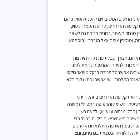
מיני החיטים המשובחים להכנת הסולת, הם
קליפות הגרגירים, טחינת הקמח וניפויו,
ין מנחת העומר, נכונים ברובם גם לשאר
אותה, ומוליכין אותה אצל הגזבר" (תוספתא
לחם. לצורך קבלת פת נקייה היה צורך
המכונה לתיתה. ההרטבה גורמת לסובין
י שיהיה אפשר להפרידם בנקל משאר חלקי
מאמר התלמוד: "אי אפשר (פת) נקיה בלא
רו את קליפת הגרגרים בתהליך ידני
עיטה. והשיפה והבעיטה בחטים" (משנה
(בבלי מנחות עו ע"א). לדעת רש"י,
שיפה היא 'שפשוף בידיים בכוח' כדי
ייתכן שבעת השיפה התלחלחו הגרעינים
ת הלחלוחית הנמצאת בגרגירים, ונוצר