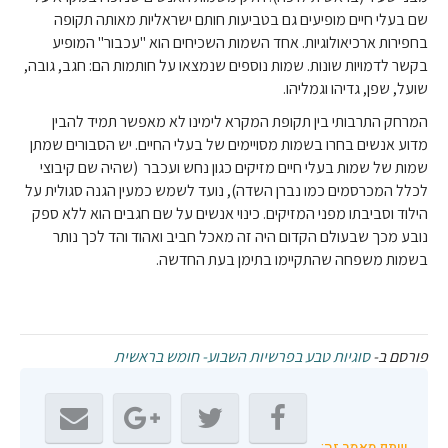
שם בעלי חיים מופיעים גם בטביעות חותם ישראליות מאותה תקופה
בחפירות ארכיאולוגיות. אחד השמות השכיחים הוא "עכבור" המופיע
בקשר לדמויות שונות. שמות נוספים שנמצאו על חותמות הם: חגב, גובה,
שועל, שפן, גדיהו וגמליהו.
המרחק התרבותי בין תקופת המקרא לימינו לא מאפשר תמיד להבין
מדוע אנשים בחרו בשמות מסויימים של בעלי החיים. יש הסבורים שמתן
שמות של שמות בעלי חיים מזיקים כגון נחש ועכבר (שהיה שם קיבוצי
לכלל המכרסמים כמו נברן השדה), נועד לשמש כמעין הגנה סגולית על
הילוד וסביבתו מפני המזיקים. כינוי אנשים על שם חגבים הוא ללא ספק
נובע מכך שבעולם הקדום היה זה מאכל חביב ואהוד והד לכך נותר
בשמות משפחה שהתקיימו בתימן בעת החדשה.
פורסם ב-
סוגיות טבע בפרשיות השבוע- חומש בראשית
שתף מאמר זה: