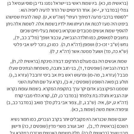
(בראשית מו, כא). ביו שמות ראשי בני ישראל נמנו: גדי בן סוסי ועמיאל בן
גמלי (במדבר יג, י-יא). אחד הדימויים של הדוד לרעיה ליופיה הוא :
"לסוסתי ברכבי פרעה דמיתיך רעיתי" (שה"ש א, ט). קשה להניח שמישהו
בימינו היה מעז לכנות את רעייתו ואת ילדיו בשמות אלה. לשמות אלה ניתן
להוסיף שמות אנשים מכובדים שנקראו בשמות בעלי חיים שכיום
נחשבים למאוסים, כמו חולדה הנביאה, עכבור ושפן" (מל"ב כב, יד),
נחש (ש"ב י זכו-כז) ושפופן (דה"א ח, ה). כמו כן, נזכר ליש אבי פלטי
(ש"א כה, מד) ושועל ממטה אשר (דה"א ז, לו).
שמות אנשים היה גם מעולם החרקים: דבורה מינקת (בראשית לה, ח),
דבורה הנביאה (שופטים ד, ד), בני חגב וחגבה, משפחות הנתינים שעלו
מבבל (עזרא ב, מה-מו) ופרעוש ראש בית אב בימי זרובבל (עזרא ב, ג).
תולע בן פואה השופט (שופטים י, א-ב), נקרא על שם תולעת השני
שממנו הפיקו צבע אדום יקר ערך בתקופת המקרא. בשמות עופות נקראו
יונה הנביא וחגלה בת צלפחד (במדבר כו, לג), קורא הלוי מבני קורח
(דה"א ט, יט), איה (ש"ב ג, ז), צפור אבי בלק מלך מואב (במדבר כב, ב)
וציפורה אשת משה (שמות ב, כא).
ישנם שמות שכנראה היו מקובלים יותר בקרב הנכרים, כמו חמור נשיא
השכם (בראשית לד, ב), זאב ועורב משרי מדין (שופטים ז, כה) ודישון
מבני שעיר (בראשית לו כה). חלק משמות האנשים שנזכרו במקרא על