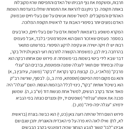
תרבות, ומשקפת את נוף תבניתו של האדם והתפיסות שהיו מקובלות
באותה תקופה. כך ניתן גם להראות את התמורות שחלו בהעדפות השמות
האהודים והמקובלים. למשל שמות אנשים על שם בעלי חיים שבמשק
האדם נפוצים יותר בסיפורי האבות עד לראשית תקופת המלוכה.
המקרא משופע בדוגמאות לשמות אדם על שם בעלי חיים, כארבעים
במספר. פעמים שאזכור השם הוא אינפורמטיבי בלבד, אבל פעמים
רבות יש לו זיקה ישירה או עקיפה לרקע הסיפורי. בפרשתנו מתואר
בהרחבה בית לבן, כמשפחה הקשורה לתרבות רועי הצאן ולגידול בקר,
דבר שבא לידי ביטוי בשמות בני משפחה זו. פירוש שם אחותו רבקה הוא
עגלה ובמיוחד שם תואר לעגלה שמנה ומפוטמת, וברבים הם "עגלי
מרבק" (מלאכי ג, כ). קבוצת בקר נקראת "רבקה" (משנה, עירובין ב, א)
והוא גם מקום רפת הפיטום (תוספתא, פרה ב, ג). לבסוף, שורשה רב"ק
הוא בשיכול אותיות "בקר", כינוי לכלל הבהמות הגסות. השם "עגלה" היה
מאוד אהוד בקרב הנשים, למשל אחת מנשות דוד (ש"ב ג, ה). שמשון
מכנה את אשתו "עגלתי" (שופטים יד, יח) ומצרים כונתה בפי הנביא
ירמיהו: "עגלה יפה-פיה" (מו, כ).
פירוש השם רחל שהיתה רועה צאן (כט, י) הוא כבשה בוגרת (בראשית
לא, לח) ואילו לאה היא פרה על פי האכדית והאוגרית. יתכן שגם שם
אביהן "לבן" קשור לצבע הצחור שהיה דומיננטי בקרב הכבשים