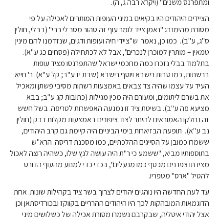
ומתפרנס משנים" (ויקרא רבה ג, ה).
הציידים היהודים היו בקיאים במיני העופות המותרים לאכילה על פי
מסורת מהימנה: "נאמן צייד לומר עוף זה טהור מסר לי רבי" (בבלי, חולין
ס"ג, ע"ב). כמו כן, נאמר ש"ציידי חיה ועופות ודגים, שנזדמנו להם מינין
טמאין – מותרין למוכרן לנכרים", אבל לא לכתחילה (פסחים כג ע"א).
בתלמוד בבלי נזכרו כמה מחכמי ישראל שהתפרנסו מציד עופות
ברשתות, כמו טבות רישבא ויוסף רישבא (שבת יז ע"ב; קל ע"א). ר' חייא
העיד על עצמו שהיה צד צבאים באמצעות רשתות מסיבי פשתן ומאכיל
את בשרם ליתומים, ומעורם היה מכין מגילות (כתובות קג ע"ב; בבא
מציעא פה ע"ב). בשיטת ציד זו נמנעה האפשרות לטריפה. בשל חשש
זה נחלקו האמוראים להיתר לצוד ציפורים באמצעות מקלות דבק (חולין
נב ע"א). תופעת הבזיארות בימי הביניים היה קיימת גם קרב היהודים,
ששמרו כמובן על הסייגים ההלכתיים, כמו מסכנת דריסה. הרא"ש
בתוספותיו מביא, "ששמע כי ר"ת היה עושה לנץ שלו, כשהיה רוצה לאכול
מצידתו צפרנים מכסף כמו מנעלים", בכדי כדי למנוע מהעוף הדורס
להטיל "ארס" מטפריו.
עד לעת החדשה היו נוהגים יהודים לצרוך בשר ציד בקהילות שונות. אחת
הדוגמאות המובהקות לכך היו היהודים ההרריים בקווקז ובכורדיסתאן וכן
אצל יהודי איטליה, שבקרבם נשמרו מסורת אכילה של כשלושים מיני