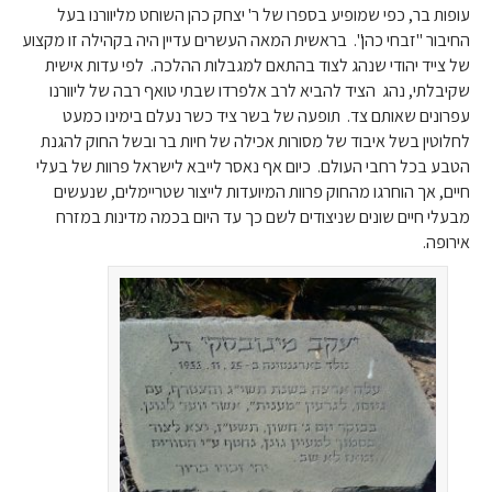
עופות בר, כפי שמופיע בספרו של ר' יצחק כהן השוחט מליוורנו בעל
החיבור "זבחי כהן". בראשית המאה העשרים עדיין היה בקהילה זו מקצוע
של צייד יהודי שנהג לצוד בהתאם למגבלות ההלכה. לפי עדות אישית
שקיבלתי, נהג הציד להביא לרב אלפרדו שבתי טואף רבה של ליוורנו
עפרונים שאותם צד. תופעה של בשר ציד כשר נעלם בימינו כמעט
לחלוטין בשל איבוד של מסורות אכילה של חיות בר ובשל החוק להגנת
הטבע בכל רחבי העולם. כיום אף נאסר לייבא לישראל פרוות של בעלי
חיים, אך הוחרגו מהחוק פרוות המיועדות לייצור שטריימלים, שנעשים
מבעלי חיים שונים שניצודים לשם כך עד היום בכמה מדינות במזרח
אירופה.