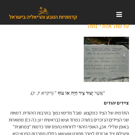
פרשת אחרי מות
"אֲשֶׁר
יָצוּד צֵיד חַיָּה אוֹ עוֹף
" (ויקרא יז, יג).
ציידים יהודים
התדמית של הציד כמקצוע סובל מדימוי נמוך בתרבות היהודית. דמויות
שני הציידים הנזכרים בתורה: נמרוד ועשו (בראשית י ט; כה כז) מתוארות
באופן שלילי. אכן, האופי היהודי לדורותיו נתפס יותר כדמות "צמחונית"
ופעילות ציד אכזרית לצורך ספורט ושעשוע כחלק מתרבות הפנאי היא