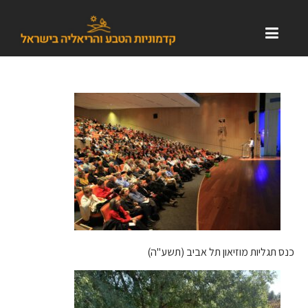
כנס תגליות מוזיאון תל אביב (תשע"ה)