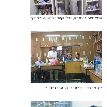
אוסף סממני המרפא, תבלין וקטורת המשמש למחקר
כנס מסורות תימן לעבוד יוסף עמר הלוי ז"ל